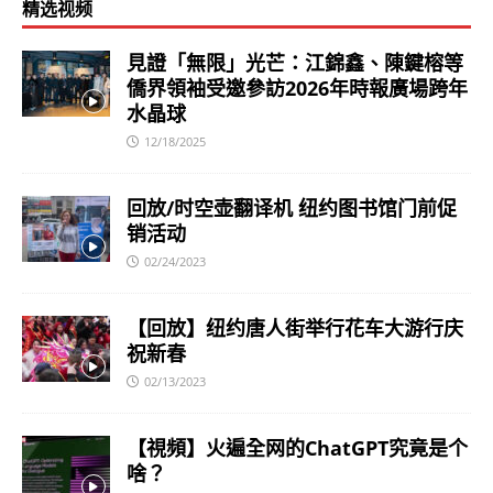
精选视频
見證「無限」光芒：江錦鑫、陳鍵榕等
僑界領袖受邀參訪2026年時報廣場跨年
水晶球
12/18/2025
回放/时空壶翻译机 纽约图书馆门前促
销活动
02/24/2023
【回放】纽约唐人街举行花车大游行庆
祝新春
02/13/2023
【視頻】火遍全网的ChatGPT究竟是个
啥？