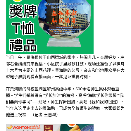
当日上午，景海鹏位于山西运城的家中，热闹非凡。亲朋好友、左
邻右舍纷纷前来祝福。小区院子里敲锣打鼓，现场还准备了以神舟
十六号为主题的山西花馍。景海鹏的父母、亲友和当地民众坐在大
型电子屏前观看直播画面，一起见证重要时刻。
在景海鹏的母校盐湖区解州高级中学，600余名师生集体观看直
播。学生们举着写有“学长加油”的海报，高呼“海鹏学长你最棒”“我
们要向你学习”……现场，师生挥舞国旗，高唱《我和我的祖国》。
当年从这里走出去的景海鹏，已成为全校师生的骄傲，大家纷纷为
他送上祝福。（记者 王惠琳）