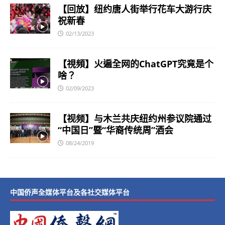
【回放】纽约唐人街举行花车大游行庆
祝新春
02/13/2023
【視頻】火遍全网的ChatGPT究竟是个
啥？
02/09/2023
【视频】与木兰共庆纽约州参议院通过
“中国日”暨“华裔传统周”酒会
08/24/2019
中国侨声全媒体平台及各社交媒体平台