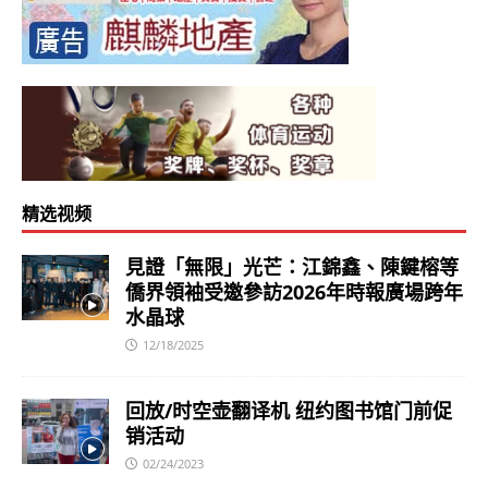
精选视频
見證「無限」光芒：江錦鑫、陳鍵榕等
僑界領袖受邀參訪2026年時報廣場跨年
水晶球
12/18/2025
回放/时空壶翻译机 纽约图书馆门前促
销活动
02/24/2023