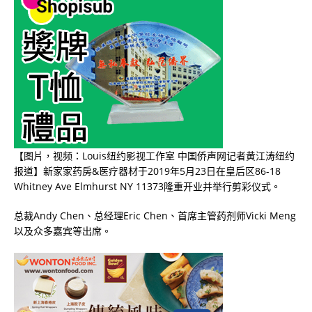
【图片，视频：Louis纽约影视工作室 中国侨声网记者黄江涛纽约
报道】新家家药房
&
医疗器材于
2019
年
5
月
23
日在皇后区
86-18
Whitney Ave Elmhurst NY 11373
隆重开业并举行剪彩仪式。
总裁
Andy Chen
、总经理
Eric Chen
、首席主管药剂师
Vicki Meng
以及众多嘉宾等出席。