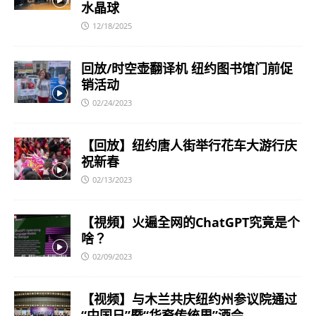
水晶球
12/18/2025
回放/时空壶翻译机 纽约图书馆门前促
销活动
02/24/2023
【回放】纽约唐人街举行花车大游行庆
祝新春
02/13/2023
【視頻】火遍全网的ChatGPT究竟是个
啥？
02/09/2023
【视频】与木兰共庆纽约州参议院通过
“中国日”暨“华裔传统周”酒会