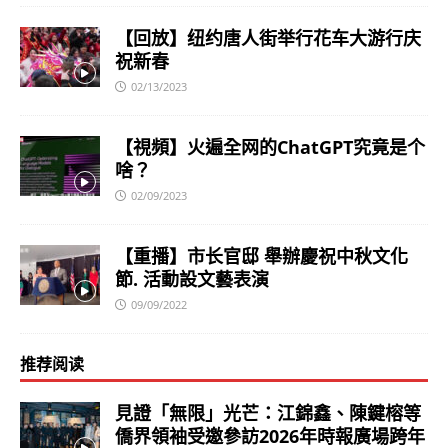
【回放】纽约唐人街举行花车大游行庆
祝新春
02/13/2023
【視頻】火遍全网的ChatGPT究竟是个
啥？
02/09/2023
【重播】市长官邸 舉辦慶祝中秋文化
節. 活動設文藝表演
09/09/2022
推荐阅读
見證「無限」光芒：江錦鑫、陳鍵榕等
僑界領袖受邀參訪2026年時報廣場跨年