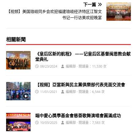
下一篇
【视频】美国琅岐同乡会欢迎福建琅岐经济特区江智文
书记一行访美欢迎晚宴
相關新聞
《皇后区新的航程》 ——记皇后区基督闽恩教会献
堂典礼
08/23/2024
編輯部 · 閱讀量：11,530 次
【视频】亞當斯與民主黨俱樂部代表見面交流會
11/01/2021
編輯部 · 閱讀量：6,544 次
端中愛心獎學基金會慈善歌舞演唱會圓滿成功
10/03/2025
編輯部 · 閱讀量：7,583 次