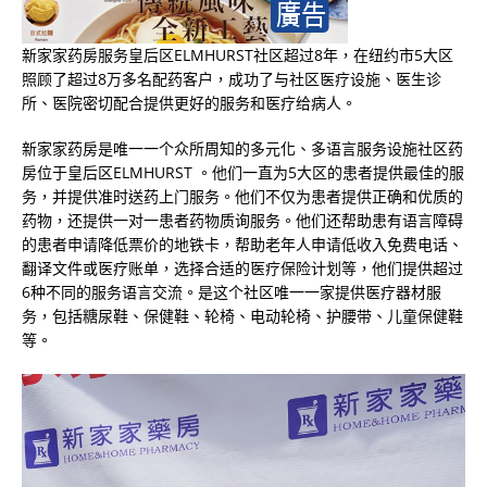
新家家药房服务皇后区
ELMHURST
社区超过
8
年，在纽约市
5
大区
照顾了超过
8
万多名配药客户，成功了与社区医疗设施、医生诊
所、医院密切配合提供更好的服务和医疗给病人。
新家家药房是唯一一个众所周知的多元化、多语言服务设施社区药
房位于皇后区
ELMHURST
。他们一直为
5
大区的患者提供最佳的服
务，并提供准时送药上门服务。他们不仅为患者提供正确和优质的
药物，还提供一对一患者药物质询服务。他们还帮助患有语言障碍
的患者申请降低票价的地铁卡，帮助老年人申请低收入免费电话、
翻译文件或医疗账单，选择合适的医疗保险计划等，他们提供超过
6
种不同的服务语言交流。是这个社区唯一一家提供医疗器材服
务，包括糖尿鞋、保健鞋、轮椅、电动轮椅、护腰带、儿童保健鞋
等。