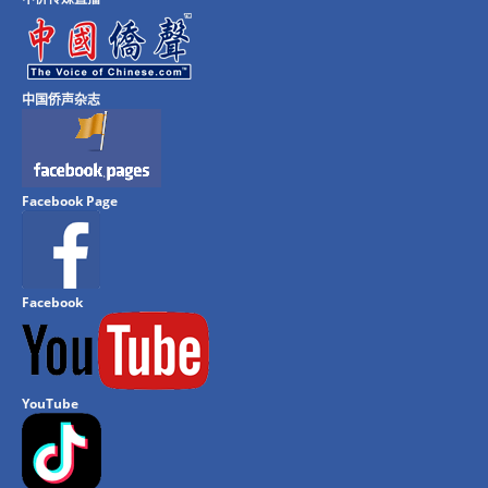
中国侨声杂志
Facebook Page
Facebook
YouTube