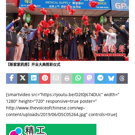
【新家家药房】开业大典剪彩仪式
[smartvideo src=”https://youtu.be/D2t0J674DUc” width=”
1280″ height=”720″ responsive=true poster=”
http://www.thevoiceofchinese.com/wp-
content/uploads/2019/06/DSC05264.jpg” controls=true]