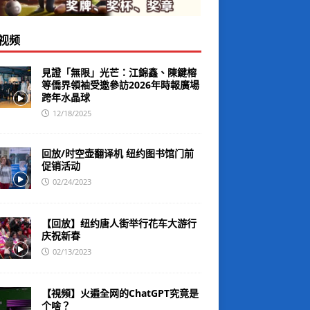
视频
見證「無限」光芒：江錦鑫、陳鍵榕
等僑界領袖受邀參訪2026年時報廣場
跨年水晶球
12/18/2025
回放/时空壶翻译机 纽约图书馆门前
促销活动
02/24/2023
【回放】纽约唐人街举行花车大游行
庆祝新春
02/13/2023
【視頻】火遍全网的ChatGPT究竟是
个啥？