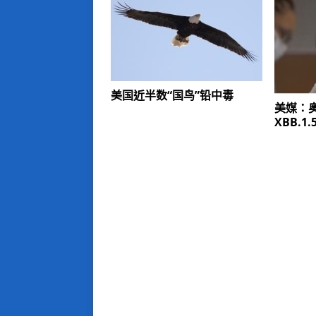
美国近半数“国鸟”铅中毒
美媒：
XBB.