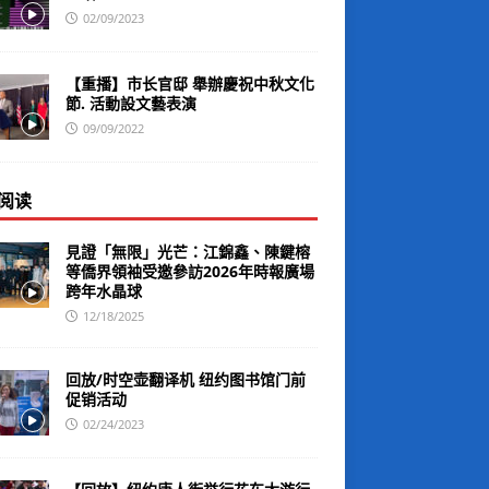
02/09/2023
【重播】市长官邸 舉辦慶祝中秋文化
節. 活動設文藝表演
09/09/2022
阅读
見證「無限」光芒：江錦鑫、陳鍵榕
等僑界領袖受邀參訪2026年時報廣場
跨年水晶球
12/18/2025
回放/时空壶翻译机 纽约图书馆门前
促销活动
02/24/2023