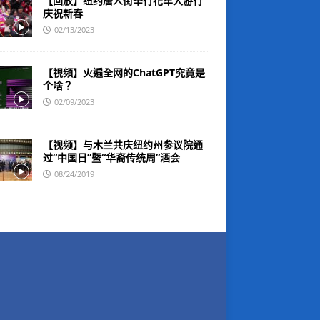
【回放】纽约唐人街举行花车大游行
庆祝新春
02/13/2023
【視頻】火遍全网的ChatGPT究竟是
个啥？
02/09/2023
【视频】与木兰共庆纽约州参议院通
过“中国日”暨“华裔传统周”酒会
08/24/2019