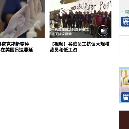
奥密克戎新变种
【视频】谷歌员工抗议大规模
1.5在美国迅速蔓延
裁员和低工资