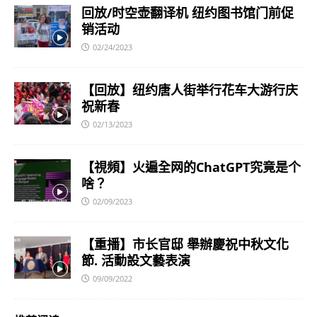
回放/时空壶翻译机 纽约图书馆门前促
销活动
02/24/2023
【回放】纽约唐人街举行花车大游行庆
祝新春
02/13/2023
【視頻】火遍全网的ChatGPT究竟是个
啥？
02/09/2023
【重播】市长官邸 舉辦慶祝中秋文化
節. 活動設文藝表演
09/09/2022