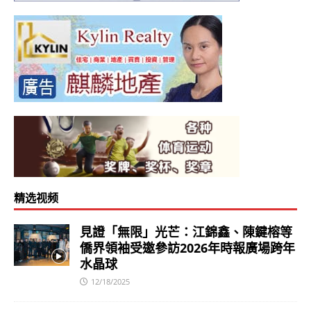
精选视频
見證「無限」光芒：江錦鑫、陳鍵榕等
僑界領袖受邀參訪2026年時報廣場跨年
水晶球
12/18/2025