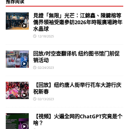
推荐阅读
見證「無限」光芒：江錦鑫、陳鍵榕等
僑界領袖受邀參訪2026年時報廣場跨年
水晶球
12/18/2025
回放/时空壶翻译机 纽约图书馆门前促
销活动
02/24/2023
【回放】纽约唐人街举行花车大游行庆
祝新春
02/13/2023
【視頻】火遍全网的ChatGPT究竟是个
啥？