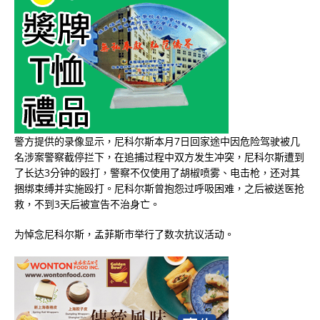
警方提供的录像显示，尼科尔斯本月7日回家途中因危险驾驶被几
名涉案警察截停拦下，在追捕过程中双方发生冲突，尼科尔斯遭到
了长达3分钟的殴打，警察不仅使用了胡椒喷雾、电击枪，还对其
捆绑束缚并实施殴打。尼科尔斯曾抱怨过呼吸困难，之后被送医抢
救，不到3天后被宣告不治身亡。
为悼念尼科尔斯，孟菲斯市举行了数次抗议活动。