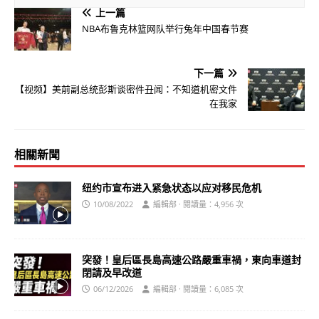
上一篇
NBA布鲁克林篮网队举行兔年中国春节赛
下一篇
【视频】美前副总统彭斯谈密件丑闻：不知道机密文件
在我家
相關新聞
纽约市宣布进入紧急状态以应对移民危机
10/08/2022
編輯部 · 閱讀量：4,956 次
突發！皇后區長島高速公路嚴重車禍，東向車道封
閉請及早改道
06/12/2026
編輯部 · 閱讀量：6,085 次