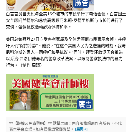
白宫官员当天也与全美16个城市的市长举行了电话会议。白宫国土
安全顾问兰德尔和总统高级顾问朱莉•罗德里格斯与市长们进行了
交谈，强调抗议活动必须保持和平。
美国总统拜登27日向受害者家属及全体孟菲斯市民表示哀悼，并呼
吁人们“保持冷静”。他说，“在这个美国人民为之悲痛的时刻，我与
尼科尔斯的家人一同呼吁和平抗议。”同时，拜登还敦促国会推进
以乔治·弗洛伊德命名的警察改革法案，以限制警察执法中的暴力
行为。（制作 周璟）
**【版權及免責聲明】** 點擊展開：內容版權歸原作者所有，不代
表本平台立場。如有侵權請電郵聯繫。