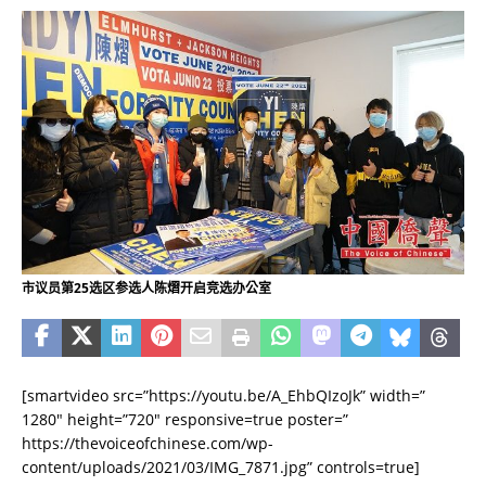
市议员第25选区参选人陈熠开启竞选办公室
[smartvideo src=”https://youtu.be/A_EhbQIzoJk” width=”
1280″ height=”720″ responsive=true poster=”
https://thevoiceofchinese.com/wp-
content/uploads/2021/03/IMG_7871.jpg” controls=true]