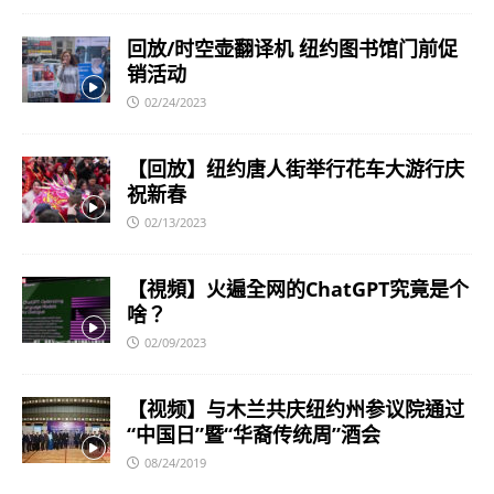
回放/时空壶翻译机 纽约图书馆门前促
销活动
02/24/2023
【回放】纽约唐人街举行花车大游行庆
祝新春
02/13/2023
【視頻】火遍全网的ChatGPT究竟是个
啥？
02/09/2023
【视频】与木兰共庆纽约州参议院通过
“中国日”暨“华裔传统周”酒会
08/24/2019