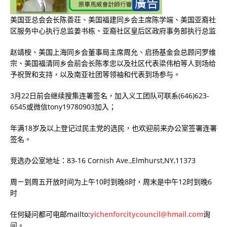
美国亚总会会长陈善荘、美国福建同乡会主席陈学端、美国亚裔社
区服务中心执行总监姜书栋、亚裔社区皇后区政府事务部执行总监
赵靖桉、美国上海同乡会董事局主席周允、启扬基金会总顾问罗维
宗、美国福清同乡会前会长陈孝忠以及社区代表梁伟柏等人到场给
予祝贺和支持，以及南亚社团等领袖和代表到场参与。
3
月
22
日前会继续搜集连署签名，加入义工团队可联系(
646
)
623-
6545
或微信
tony19780903
加入；
年满
18
岁及以上登记过民主党的选民，也欢迎前来办公室签署连署
签名。
竞选办公室地址：
83-16 Cornish Ave.
,
Elmhurst
,
NY
,
11373
周ㄧ到周五开放时间为上午
10
时到晚
8
时，周末是中午
12
时到晚
6
时
任何疑问都可电邮
mailto:
yichenforcitycouncil@hmail.com
询
问。