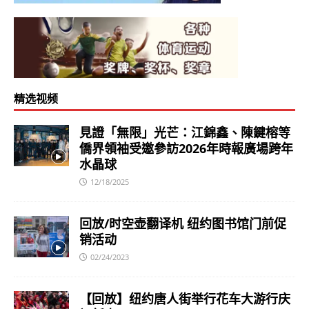
精选视频
見證「無限」光芒：江錦鑫、陳鍵榕等
僑界領袖受邀參訪2026年時報廣場跨年
水晶球
12/18/2025
回放/时空壶翻译机 纽约图书馆门前促
销活动
02/24/2023
【回放】纽约唐人街举行花车大游行庆