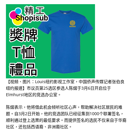
【视频、图片：Louis纽约影视工作室，中国侨声传媒记者张伯良
纽约报道】市议员第
25
选区参选人陈熠于
3
月
6
日开启位于
Elmhurst
地区的竞选办公室。
陈熠表示，他将借此机会倾听社区心声，帮助解决社区居民的难
题。自
3
月
2
日开始，他的竞选团队已经征集到
1000
个联署签名，
顺利通过登上选票的最低要求。而提供签名的选民不仅来自于华裔
社区，还包括西语裔、非洲裔社区。