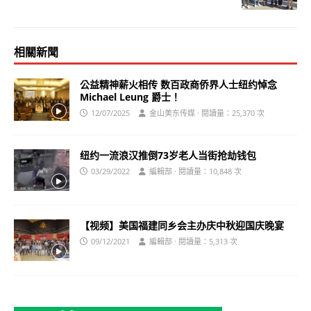
相關新聞
公益精神薪火相传 数百政商侨界人士纽约悼念
Michael Leung 爵士！
12/07/2025
金山美东传媒 · 閱讀量：25,370 次
纽约一流浪汉推倒73岁老人当街抢劫钱包
03/29/2022
編輯部 · 閱讀量：10,848 次
【视频】美国福建同乡会主办庆中秋迎国庆晚宴
09/12/2021
編輯部 · 閱讀量：5,313 次