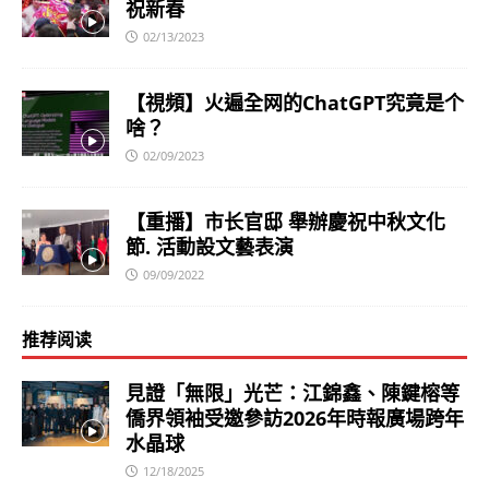
祝新春
02/13/2023
【視頻】火遍全网的ChatGPT究竟是个
啥？
02/09/2023
【重播】市长官邸 舉辦慶祝中秋文化
節. 活動設文藝表演
09/09/2022
推荐阅读
見證「無限」光芒：江錦鑫、陳鍵榕等
僑界領袖受邀參訪2026年時報廣場跨年
水晶球
12/18/2025