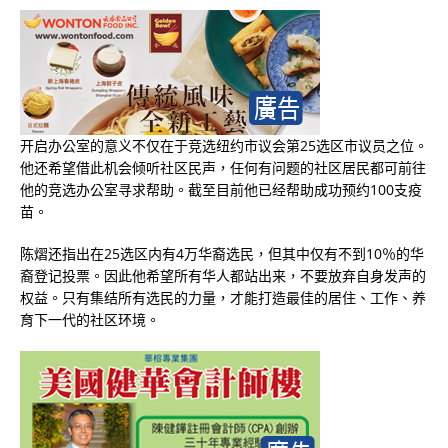
开启办公室的意义不仅在于竞选纽约市议会第
25
选区市议员之位。
他还希望借此机会倾听社区民声，任何有问题的社区居民都可前往
他的竞选办公室寻求帮助。截至目前他已经帮助成功预约
100
支疫
苗。
陈熠还指出在
25
选区内有
4
万华裔选民，但其中仅有不到
10
％的华
裔登记投票。因此他希望所有华人都站出来，不要放弃自身发声的
权益。只有集结所有选民的力量，才能打造最佳的居住、工作、养
育下一代的社区环境。