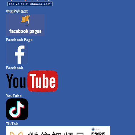
中国侨声杂志
Facebook Page
Facebook
YouTube
TikTok