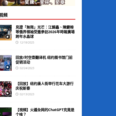
视频
見證「無限」光芒：江錦鑫、陳鍵榕
等僑界領袖受邀參訪2026年時報廣場
跨年水晶球
12/18/2025
回放/时空壶翻译机 纽约图书馆门前
促销活动
02/24/2023
【回放】纽约唐人街举行花车大游行
庆祝新春
02/13/2023
【視頻】火遍全网的ChatGPT究竟是
个啥？