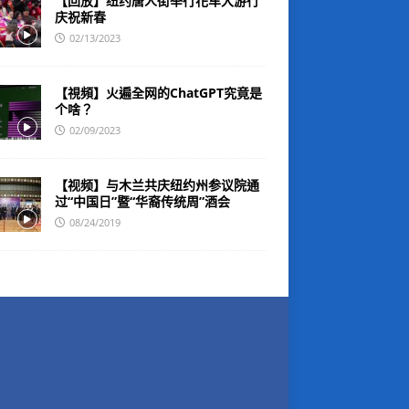
【回放】纽约唐人街举行花车大游行
庆祝新春
02/13/2023
【視頻】火遍全网的ChatGPT究竟是
个啥？
02/09/2023
【视频】与木兰共庆纽约州参议院通
过“中国日”暨“华裔传统周”酒会
08/24/2019