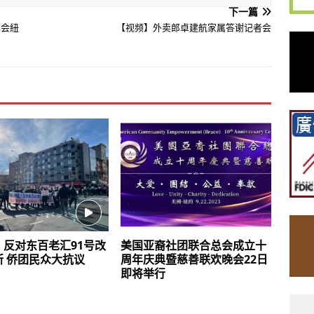
下一篇
年会紐
【视频】外卖郎卓建航家属答谢记者会
】反对东百老汇91号改
美国亚裔社团联合总会成立十
所 侨团民众大抗议
周年庆典暨慈善联欢晚会22日
即将举行