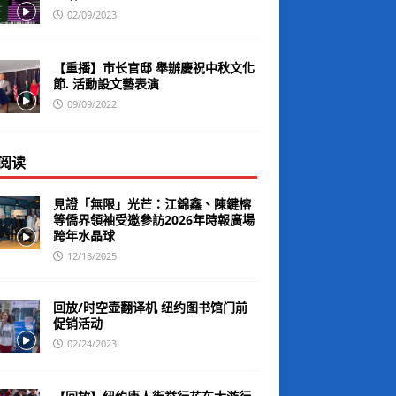
02/09/2023
【重播】市长官邸 舉辦慶祝中秋文化
節. 活動設文藝表演
09/09/2022
阅读
見證「無限」光芒：江錦鑫、陳鍵榕
等僑界領袖受邀參訪2026年時報廣場
跨年水晶球
12/18/2025
回放/时空壶翻译机 纽约图书馆门前
促销活动
02/24/2023