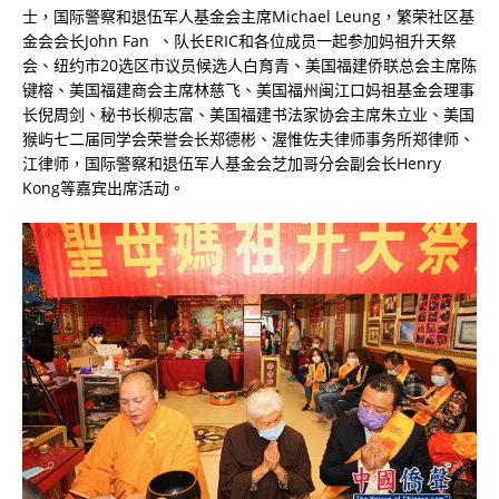
士，国际警察和退伍军人基金会主席
Michael Leung
，繁荣社区基
金会会长
John Fan
、队长
ERIC
和各位成员一起参加妈祖升天祭
会、纽约市
20
选区市议员候选人白育青、美国福建侨联总会主席陈
键榕、美国福建商会主席林慈飞、美国福州闽江口妈祖基金会理事
长倪周剑、秘书长柳志富、美国福建书法家协会主席朱立业、美国
猴屿七二届同学会荣誉会长郑德彬、渥惟佐夫律师事务所郑律师、
江律师，国际警察和退伍军人基金会芝加哥分会副会长
Henry
Kong
等嘉宾出席活动。