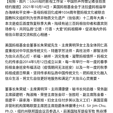
【视频、图片：Louis纽约影视工作室，中国侨声传媒记者张伯良
纽约报道】2021年10月14日，美国妈祖基金会于法拉盛妈祖庙举
办海峡和平女神一圣母妈祖羽化成神1034周年暨妈祖文化被联合
国教科文组织列为世界非物质文化遗产（信俗类）十二周年大典，
本次是疫后首度恢复秋季大典，陆续有逾三百妈祖信仰者和嘉宾到
场参与，共同弘扬“立德、行善、大爱”的妈祖精神，促进海内外妈
祖信众联谊交流和民心相通。
美国妈祖基金会董事长朱荣斌先生、主席黄明萍女士及全体同仁高
度重视对中华民族传统文化，特邀学芳法师、真柱法师、廊智法师
为信众点亮心灯、祈福、纳祥、消灾免难、凝聚妈祖情怀。妈祖文
化的传承自2014年5月12日成立以来，每一年举行一年一度的春季
妈祖金身巡安布福活动（疫情期间无法巡安）以及一年一度的秋季
妈祖成道日祭奠，坚持传承和弘扬中国传统文化、把妈祖文化融入
信众生活，将文化自信更好地服务和满足广大信众心灵需要。
董事长朱荣斌、主席黄明萍、主持谭康健、秘书长何启雄、常务副
主席薛建明、陶淑梅、荣誉主席张金印、张胜旺、副主席陈金春、
翁建平、薛承海、郭新旭，妇女主任付步英以及义工们，美国亚裔
非营利机构策略联盟主席团主席勋爵朱林骥博士
H.E. Sir Jim Chu,
Ph.D.
，纽约州联邦国会议员参选人，前美国陆军退役军牧
熊焱博