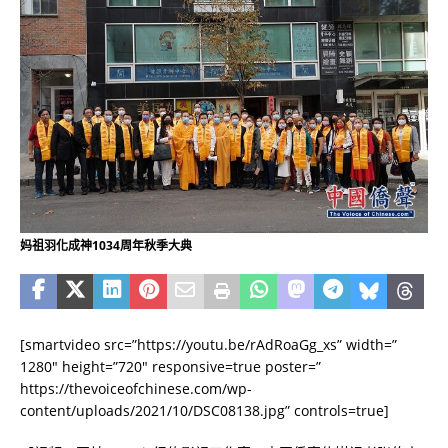
妈祖羽化成神1034周年秋季大典
[smartvideo src=”https://youtu.be/rAdRoaGg_xs” width=”
1280″ height=”720″ responsive=true poster=”
https://thevoiceofchinese.com/wp-
content/uploads/2021/10/DSC08138.jpg” controls=true]