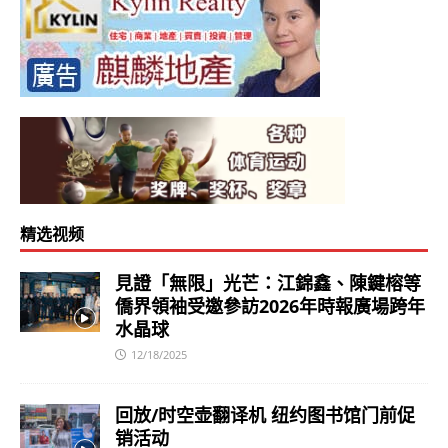
精选视频
見證「無限」光芒：江錦鑫、陳鍵榕等
僑界領袖受邀參訪2026年時報廣場跨年
水晶球
12/18/2025
回放/时空壶翻译机 纽约图书馆门前促
销活动