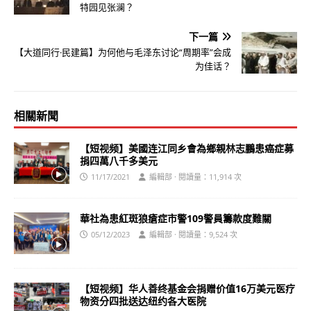
特园见张澜？
下一篇
【大道同行·民建篇】为何他与毛泽东讨论“周期率”会成
为佳话？
相關新聞
【短视频】美國连江同乡會為鄉親林志鵬患癌症募
捐四萬八千多美元
11/17/2021
編輯部 · 閱讀量：11,914 次
華社為患紅斑狼瘡症市警109警員籌款度難關
05/12/2023
編輯部 · 閱讀量：9,524 次
【短视频】华人善终基金会捐赠价值16万美元医疗
物资分四批送达纽约各大医院