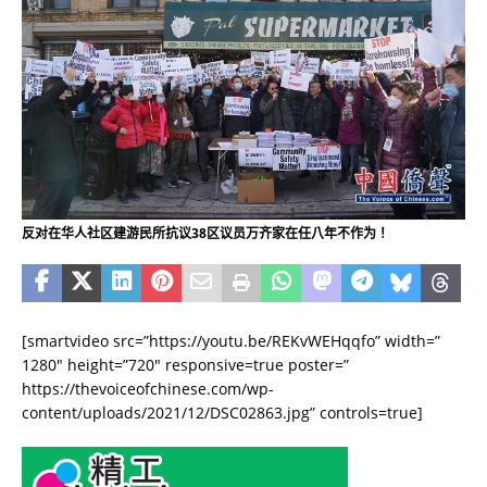
反对在华人社区建游民所抗议38区议员万齐家在任八年不作为！
[smartvideo src=”https://youtu.be/REKvWEHqqfo” width=”
1280″ height=”720″ responsive=true poster=”
https://thevoiceofchinese.com/wp-
content/uploads/2021/12/DSC02863.jpg” controls=true]