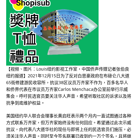
【视频、图片：Louis纽约影视工作室，中国侨声传媒记者张伯良
纽约报道】2021年12月15日为了反对白思豪政府在布碌仑八大道
65街修建游民收容所，抗议38区议员万齐家不作为，百多名华人
和侨界代表在市议员万齐家Carlos Menchaca办公室前举行示威
集会，呼吁民选官员要关注华人声音，希望听取社区的诉求以及将
抗争到底维护权益。
美国纽约华人联合会理事长黄启旺表示两个月内一直试图通过各种
方式联系万齐家，但万齐家始终没有任何回应。希望通过此次示威
抗议，向代表八大道华社的现任与即将上任的民选官员们施压，必
须关注华人声音。同时至今签名联署已收到约一万个签名，且将继