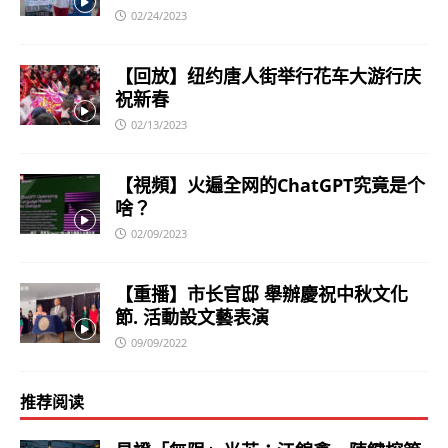
02/24/2023
【回放】纽约唐人街举行花车大游行庆
祝新春
02/13/2023
【視頻】火遍全网的ChatGPT究竟是个
啥？
02/09/2023
【重播】市长官邸 舉辦慶祝中秋文化
節. 活動設文藝表演
09/09/2022
推荐阅读