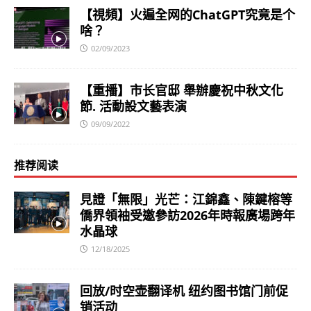
【視頻】火遍全网的ChatGPT究竟是个
啥？
02/09/2023
【重播】市长官邸 舉辦慶祝中秋文化
節. 活動設文藝表演
09/09/2022
推荐阅读
見證「無限」光芒：江錦鑫、陳鍵榕等
僑界領袖受邀參訪2026年時報廣場跨年
水晶球
12/18/2025
回放/时空壶翻译机 纽约图书馆门前促
销活动