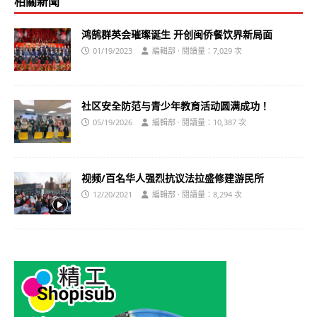
相關新聞
鸿鹄群英会璀璨诞生 开创闽侨餐饮界新局面
01/19/2023
編輯部 · 閱讀量：7,029 次
社区安全防范与青少年教育活动圆满成功！
05/19/2026
編輯部 · 閱讀量：10,387 次
视频/百名华人强烈抗议法拉盛修建游民所
12/20/2021
編輯部 · 閱讀量：8,294 次