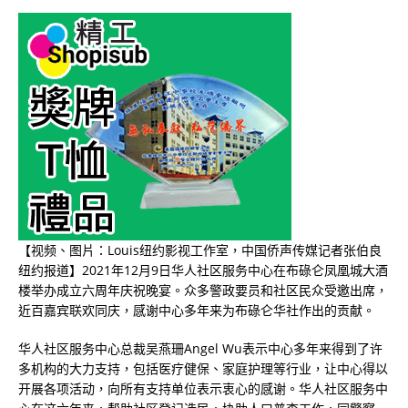
【视频、图片：Louis纽约影视工作室，中国侨声传媒记者张伯良
纽约报道】2021年12月9日华人社区服务中心在布碌仑凤凰城大酒
楼举办成立六周年庆祝晚宴。众多警政要员和社区民众受邀出席，
近百嘉宾联欢同庆，感谢中心多年来为布碌仑华社作出的贡献。
华人社区服务中心总裁吴燕珊Angel Wu表示中心多年来得到了许
多机构的大力支持，包括医疗健保、家庭护理等行业，让中心得以
开展各项活动，向所有支持单位表示衷心的感谢。华人社区服务中