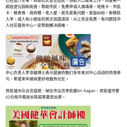
心在这六年来，帮助社区登记选民，协助人口普查工作，同警察一
起巡逻公园和街道，帮助市民，免费申请入值填表，地铁卡、市民
卡、粮食券、政府楼、老人屋、房东房客问题，家庭纠纷，新移民
入学，成人和小朋友的英文班国语班，以上完全免费，有问题找华
人社区服务中心一定帮助解决困难。
中心负责人罗添福博士表示感谢侨胞们多年来对中心活动的热情参
与，希望来年继续更好地服务社区。
宾臣墟州众议员寇顿、候任市议员李凯健Ari Kagan、宾臣墟市警
62分局华裔局长陈韬等嘉宾出席。