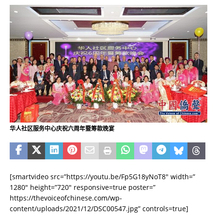
华人社区服务中心庆祝六周年暨筹款晚宴
[smartvideo src=”https://youtu.be/Fp5G18yNoT8″ width=”
1280″ height=”720″ responsive=true poster=”
https://thevoiceofchinese.com/wp-
content/uploads/2021/12/DSC00547.jpg” controls=true]