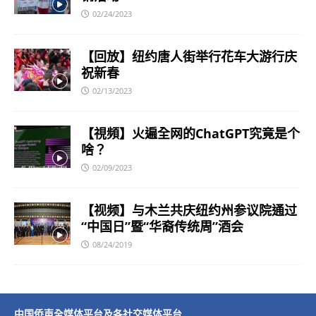
02/24/2023
【回放】纽约唐人街举行花车大游行庆
祝新春
02/13/2023
【視頻】火遍全网的ChatGPT究竟是个
啥？
02/09/2023
【视频】与木兰共庆纽约州参议院通过
“中国日”暨“华裔传统周”酒会
08/24/2019
中国侨声全媒体平台及各社交媒体平台