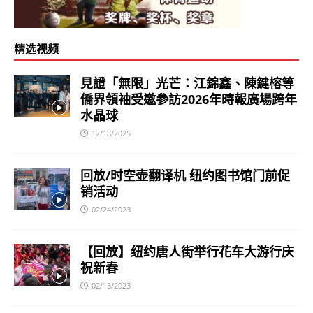
精选视频
見證「無限」光芒：江錦鑫、陳鍵榕等
僑界領袖受邀參訪2026年時報廣場跨年
水晶球
12/18/2025
回放/时空壶翻译机 纽约图书馆门前促
销活动
02/24/2023
【回放】纽约唐人街举行花车大游行庆
祝新春
02/13/2023