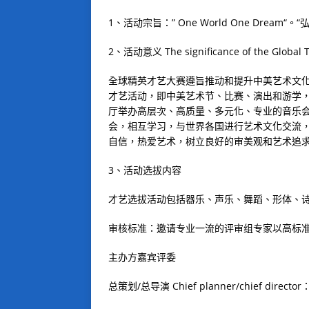
1
、活动宗旨：
” One World One Dream
“。
2
、活动意义
The significance of the Global 
全球精英才艺大赛遵旨推动和提升中美艺术文
才艺活动，即中美艺术节、比赛、演出和游学
厅举办高层次、高质量、多元化、专业的音乐
会，相互学习，与世界各国进行艺术文化交流
自信，热爱艺术，树立良好的审美观和艺术追
3
、活动选拔内容
才艺选拔活动包括器乐、声乐、舞蹈、形体、
审核标准：邀请专业一流的评审组专家以高标
主办方嘉宾评委
总策划
/
总导演
Chief planner/chief director