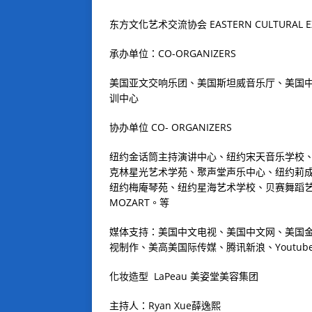
东方文化艺术交流协会
EASTERN CULTURAL 
承办单位：
CO-ORGANIZERS
美国亚文交响乐团、美国斯坦威音乐厅、美国
训中心
协办单位
CO- ORGANIZERS
纽约金话筒主持演讲中心、纽约宋天音乐学校
克林星光艺术学苑、聚声堂声乐中心、纽约莉
纽约梅庵琴苑、纽约星海艺术学校、贝赛舞蹈
MOZART
。等
媒体支持：美国中文电视、美国中文网、美国
视制作、美高美国际传媒、腾讯新浪、
Youtub
化妆造型
LaPeau
美姿堂美容集团
主持人：
Ryan Xue
薛逸熙