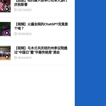
【回放】纽约唐人街举行花车大游行
庆祝新春
02/13/2023
【視頻】火遍全网的ChatGPT究竟是
个啥？
02/09/2023
【视频】与木兰共庆纽约州参议院通
过“中国日”暨“华裔传统周”酒会
08/24/2019