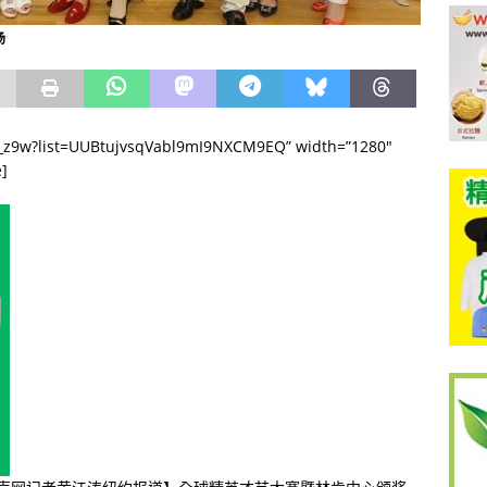
场
MI_z9w?list=UUBtujvsqVabl9mI9NXCM9EQ” width=”1280″
e]