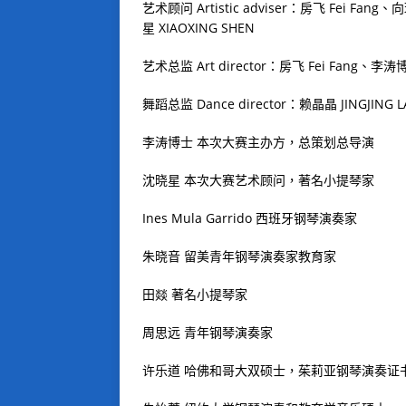
艺术顾问
Artistic adviser
：房飞
Fei Fang
、向
星
XIAOXING SHEN
艺术总监
Art director
：房飞
Fei Fang
、李涛
舞蹈总监
Dance director
：赖晶晶
JINGJING L
李涛博士
本次大赛主办方，总策划总导演
沈晓星
本次大赛艺术顾问，著名小提琴家
Ines Mula Garrido
西班牙钢琴演奏家
朱晓音
留美青年钢琴演奏家教育家
田燚
著名小提琴家
周思远
青年钢琴演奏家
许乐道
哈佛和哥大双硕士，茱莉亚钢琴演奏证