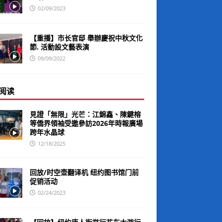
02/09/2023
【重播】市长官邸 舉辦慶祝中秋文化
節. 活動設文藝表演
09/09/2022
阅读
見證「無限」光芒：江錦鑫、陳鍵榕
等僑界領袖受邀參訪2026年時報廣場
跨年水晶球
12/18/2025
回放/时空壶翻译机 纽约图书馆门前
促销活动
02/24/2023