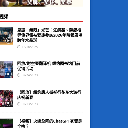
视频
見證「無限」光芒：江錦鑫、陳鍵榕
等僑界領袖受邀參訪2026年時報廣場
跨年水晶球
12/18/2025
回放/时空壶翻译机 纽约图书馆门前
促销活动
02/24/2023
【回放】纽约唐人街举行花车大游行
庆祝新春
02/13/2023
【視頻】火遍全网的ChatGPT究竟是
个啥？