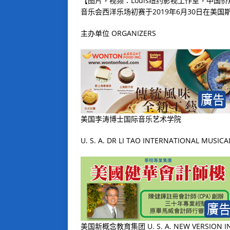
【图片，视频：Louis纽约影视工作室，中
音乐会西洋乐场初赛于
2019
年
6
月
30
日在美国
主办单位
ORGANIZERS
美国李涛博士国际音乐艺术学院
U. S. A. DR LI TAO INTERNATIONAL MUSIC
美国新概念教育集团
U. S. A. NEW VERSION I