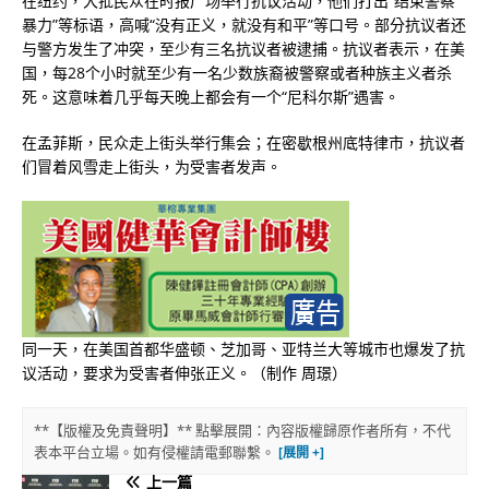
在纽约，大批民众在时报广场举行抗议活动，他们打出“结束警察
暴力”等标语，高喊“没有正义，就没有和平”等口号。部分抗议者还
与警方发生了冲突，至少有三名抗议者被逮捕。抗议者表示，在美
国，每28个小时就至少有一名少数族裔被警察或者种族主义者杀
死。这意味着几乎每天晚上都会有一个“尼科尔斯”遇害。
在孟菲斯，民众走上街头举行集会；在密歇根州底特律市，抗议者
们冒着风雪走上街头，为受害者发声。
同一天，在美国首都华盛顿、芝加哥、亚特兰大等城市也爆发了抗
议活动，要求为受害者伸张正义。（制作 周璟）
**【版權及免責聲明】** 點擊展開：內容版權歸原作者所有，不代
表本平台立場。如有侵權請電郵聯繫。
上一篇