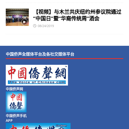
【视频】与木兰共庆纽约州参议院通过
“中国日”暨“华裔传统周”酒会
08/24/2019
中国侨声全媒体平台及各社交媒体平台
中国侨声网
中国侨声手机
APP