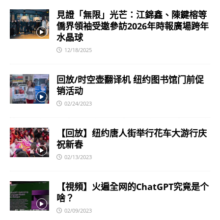
見證「無限」光芒：江錦鑫、陳鍵榕等
僑界領袖受邀參訪2026年時報廣場跨年
水晶球
12/18/2025
回放/时空壶翻译机 纽约图书馆门前促
销活动
02/24/2023
【回放】纽约唐人街举行花车大游行庆
祝新春
02/13/2023
【視頻】火遍全网的ChatGPT究竟是个
啥？
02/09/2023