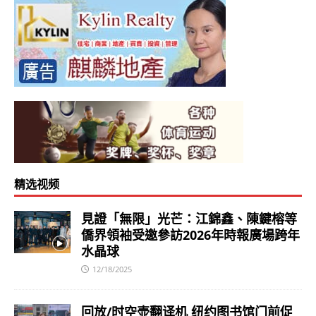
精选视频
見證「無限」光芒：江錦鑫、陳鍵榕等
僑界領袖受邀參訪2026年時報廣場跨年
水晶球
12/18/2025
回放/时空壶翻译机 纽约图书馆门前促