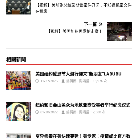
【视频】美前副总统彭斯谈密件丑闻：不知道机密文件
在我家
下一篇
【视频】美国加州再发枪击案！
相關新聞
美国纽约感恩节大游行迎来“新朋友”LABUBU
11/27/2025
編輯部 · 閱讀量：13,976 次
纽约和旧金山民众为地铁亚裔受害者举行纪念仪式
01/20/2022
編輯部 · 閱讀量：2,380 次
变异病毒在美快速蔓延！美专家：疫情或比官方数