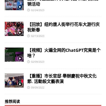
销活动
02/24/2023
【回放】纽约唐人街举行花车大游行庆
祝新春
02/13/2023
【視頻】火遍全网的ChatGPT究竟是个
啥？
02/09/2023
【重播】市长官邸 舉辦慶祝中秋文化
節. 活動設文藝表演
09/09/2022
推荐阅读