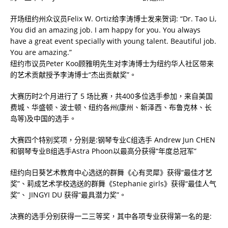
开场纽约州众议员
Felix W. Ortiz
给李涛博士发来贺词
:
“
Dr. Tao Li
,
You did an amazing job. I am happy for you. You always
have a great event specially with young talent. Beautiful job.
You are amazing.
”
纽约市议员
Peter Koo
顾雅明先生对李涛博士为纽约华人社区带来
的艺术贡献授予李涛博士“杰出贡献奖”。
大赛历时
2
个月进行了
5
场比赛，共
400
多位选手参加，来自美国
费城、华盛顿、波士顿、纽约各州(康州、新泽西、布鲁克林、长
岛等)及中国的选手。
大赛四个特别奖项，分别是
:
钢琴专业
C
组选手
Andrew Jun CHEN
和钢琴专业
B
组选手
Astra Phoon
以最高分获得“年度总冠军”
纽约向日葵艺术教育中心选送的群舞《心有灵犀》获得“最佳才艺
奖”、莉成艺术学校选送的群舞《
Stephanie girls
》获得“最佳人气
奖”、
JINGYI DU
获得“最具潜力奖”。
决赛的选手分别获得一二三等奖，其中各项专业获得第一名的是
: