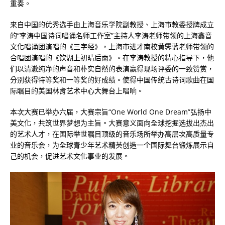
重奏。
来自中国的优秀选手由上海音乐学院副教授、上海市教委授牌成立
的“李涛中国诗词唱诵名师工作室”主持人李涛老师带领的上海鑫音
文化唱诵团演唱的《三字经》，上海市进才南校黄霁蓝老师带领的
合唱团演唱的《饮湖上初晴后雨》。在李涛教授的精心指导下，他
们以清澈纯净的声音和朴实自然的表演赢得现场评委的一致赞赏，
分别获得特等奖和一等奖的好成绩。使得中国传统古诗词歌曲在国
际瞩目的美国林肯艺术中心大舞台上唱响。
本次大赛已举办六届，大赛宗旨“
One World One Dream
”弘扬中
美文化，共筑世界梦想为主旨。大赛意义面向全球挖掘选拔出杰出
的艺术人才，在国际举世瞩目顶级的音乐场所举办高层次高质量专
业的音乐会，为全球青少年艺术精英创造一个国际舞台锻炼展示自
己的机会，促进艺术文化事业的发展。