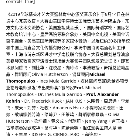
controls=true]
《
2019
全球精英才艺大赛暨林肯中心颁奖音乐会》于
8
月
14
日在林
肯中心完美收官。大赛由美国李涛博士国际音乐艺术学院主办，东
方文化艺术交流协会、美国施坦威音乐厅、国际舞蹈学校、国际艺
术教育培训中心、皇后画院等联合承办，美国中文电视、美国金话
筒电视台、美高美国际传媒等多家媒体赞助，以及纽约
30
多所学校
和中国上海鑫音文化传播有限公司、李涛中国诗词唱诵名师工作
室、上海市浦东新区进才中学南校联合协办。大赛总策划总导演旅
美钢琴家教育家李涛博士现场给大赛领导团队颁发荣誉证书，即艺
术顾问房飞、刘比华、沈晓星、向玲玲、李涛教授，舞蹈总监赖晶
晶、舞蹈顾问
Olivia Hutcherson
，钢琴顾问
Michael
Thomopoulos
、
Ines Mula Garrido
，媒体顾问高娓娓;给各项专
业指导老师颁发“杰出教师奖”
:
钢琴家
Prof.
Michael
Thomopoulos
、
Dr. Ines Mula Garrido
、
Prof. Alexander
Kobrin
、
Dr. Frederick Kuok
、
JAN KUS
、朱晓音、周思远、李龙
飞、宋天、刘芳、杜牧、
Amadeus Hsu
，小提琴家沈晓星、田
燚，歌唱家姜芳涛、梁琼尹、田箫鸣，舞蹈家赖晶晶、
Olivia
Hutcherson
、梁坤钿、黄义成、付玲莉、
Jenny Yang
、卢玉梅，
古筝演奏家欧琼华、葉时华、陈蕾蕾等。担任颁奖主持人是
:
董
涛、王早早、
JOSEPH G. CIRNIGLIARO
、薛逸熙。