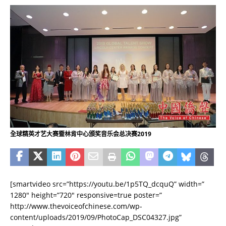
全球精英才艺大赛暨林肯中心颁奖音乐会总决赛2019
[smartvideo src=”https://youtu.be/1p5TQ_dcquQ” width=”
1280″ height=”720″ responsive=true poster=”
http://www.thevoiceofchinese.com/wp-
content/uploads/2019/09/PhotoCap_DSC04327.jpg”