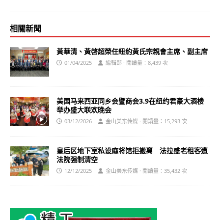
相關新聞
黃華清、黃啓超榮任紐約黃氏宗親會主席、副主席
01/04/2025
編輯部 · 閱讀量：8,439 次
美国马来西亚同乡会暨商会3.9在纽约君豪大酒楼
举办盛大联欢晚会
03/12/2026
金山美东传媒 · 閱讀量：15,293 次
皇后区地下室私设麻将馆拒搬离 法拉盛老租客遭
法院强制清空
12/12/2025
金山美东传媒 · 閱讀量：35,432 次