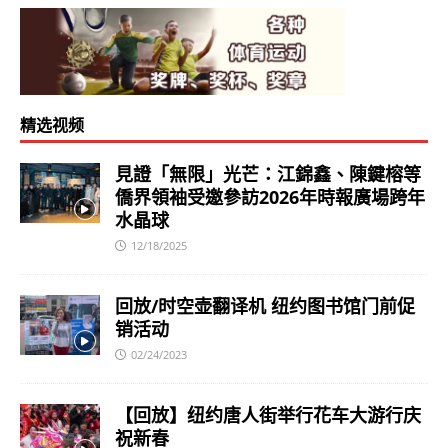
精选视频
見證「無限」光芒：江錦鑫、陳鍵榕等
僑界領袖受邀參訪2026年時報廣場跨年
水晶球
12/18/2025
回放/时空壶翻译机 纽约图书馆门前促
销活动
02/24/2023
【回放】纽约唐人街举行花车大游行庆
祝新春