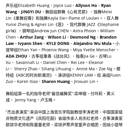
声乐组
Elizabeth Huang
、
Joyce Luo
、
Allyson Ho
、
Ryan
Wang
、
JINGYI DU
、舞蹈组群舞《心有灵犀》、独舞
Meixi
Lin
《墨舞迎春》和独舞
Kayla Sie< Flame of Loulan >
、双人舞
Yunxi Zheng & Agnes Lin
《莲》、现代群舞
JAZZ
《
Stephanie
girl
s
》。钢琴组
Andrew Jun CHEN
、
Astra Phoon
、
William
Chen
、
Arthur Zang
、
Wilson Li
、
Desmond Ng
、
Brandon
Law
、
Ivyann Shen
、
KYLE DONG
、
Alejandro Wu Mula
。小
提琴组
Ethan Yan
、
Phoenix Wang
、
Miya Yvette Menscher
、
ADA ZHOU
，古筝组重奏《战台风》、独奏
Jia Ge
、古琴
Lu
Xu
、
Savannah Li
、
Daniel Chen
、
Rei Lee
、
Eleanor
Li
、
Sherry Zhao
、
Siliang Lihuang
、
Annie Ma
、
Zoe Ng
，模
特组《
ABC
的时尚新潮流》、演讲组
KENNY LAM
，绘
画组
Fuxin
Zuo
、
Karen Xiao
、
Sharon Huang
、
Jinxuan Lin
。
舞蹈组第一名的指导老师“最佳编舞奖”
:
梁坤钿、付玲莉、黄义
成、
Jenny Yang
、卢玉梅。
“杰出表演奖”
:
来自中国上海音乐学院副教授李涛老师、中国国家级
非物质文化遗产《凤阳花鼓》省级传承人肖庆红老师、古筝演奏家
欧琼华老师和陈蕾蕾老师、梁琼尹聚声堂童声合唱团、田燚小提琴