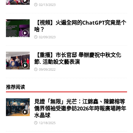
02/13/2023
【視頻】火遍全网的ChatGPT究竟是个
啥？
02/09/2023
【重播】市长官邸 舉辦慶祝中秋文化
節. 活動設文藝表演
09/09/2022
推荐阅读
見證「無限」光芒：江錦鑫、陳鍵榕等
僑界領袖受邀參訪2026年時報廣場跨年
水晶球
12/18/2025