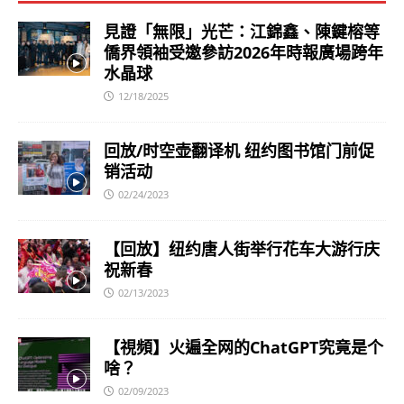
見證「無限」光芒：江錦鑫、陳鍵榕等
僑界領袖受邀參訪2026年時報廣場跨年
水晶球
12/18/2025
回放/时空壶翻译机 纽约图书馆门前促
销活动
02/24/2023
【回放】纽约唐人街举行花车大游行庆
祝新春
02/13/2023
【視頻】火遍全网的ChatGPT究竟是个
啥？
02/09/2023