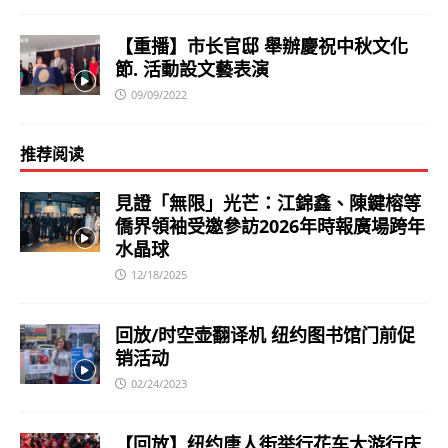
【重播】市长官邸 舉辦慶祝中秋文化
節. 活動設文藝表演
09/09/2022
推荐阅读
見證「無限」光芒：江錦鑫、陳鍵榕等
僑界領袖受邀參訪2026年時報廣場跨年
水晶球
12/18/2025
回放/时空壶翻译机 纽约图书馆门前促
销活动
02/24/2023
【回放】纽约唐人街举行花车大游行庆