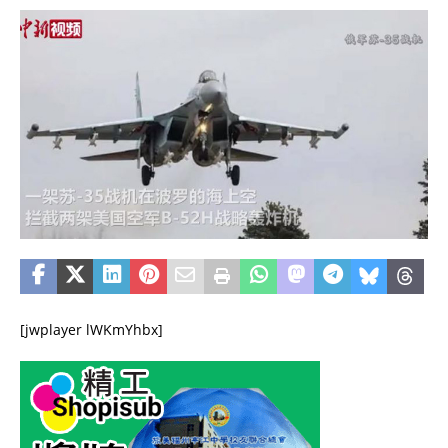
[jwplayer lWKmYhbx]