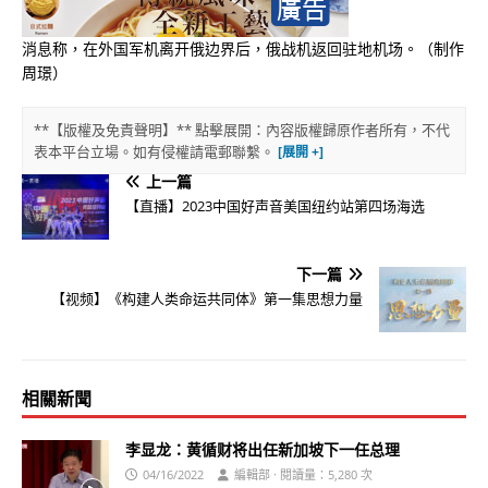
消息称，在外国军机离开俄边界后，俄战机返回驻地机场。（制作
周璟）
**【版權及免責聲明】** 點擊展開：內容版權歸原作者所有，不代
表本平台立場。如有侵權請電郵聯繫。
上一篇
【直播】2023中国好声音美国纽约站第四场海选
下一篇
【视频】《构建人类命运共同体》第一集思想力量
相關新聞
李显龙：黄循财将出任新加坡下一任总理
04/16/2022
編輯部 · 閱讀量：5,280 次