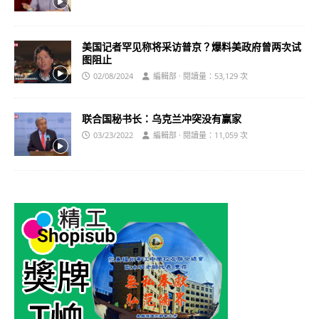
美国记者罕见称将采访普京？爆料美政府曾两次试
图阻止
02/08/2024
編輯部 · 閱讀量：53,129 次
联合国秘书长：乌克兰冲突没有赢家
03/23/2022
編輯部 · 閱讀量：11,059 次