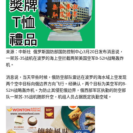
来源：中新社 俄罗斯国防部国防控制中心3月20日发布消息说，
一架苏-35战机在波罗的海上空拦截两架美国空军B-52H战略轰炸
机。
消息说，当天早些时候，俄防空部队雷达在波罗的海水域上空发现
两个空中目标向俄边界方向飞行。经确认，两个目标为美空军的B-
52H战略轰炸机。为防止其侵犯俄边界，俄西部军区执勤的防空部
队一架苏-35战机随即升空，机组人员占据既定执勤空域。