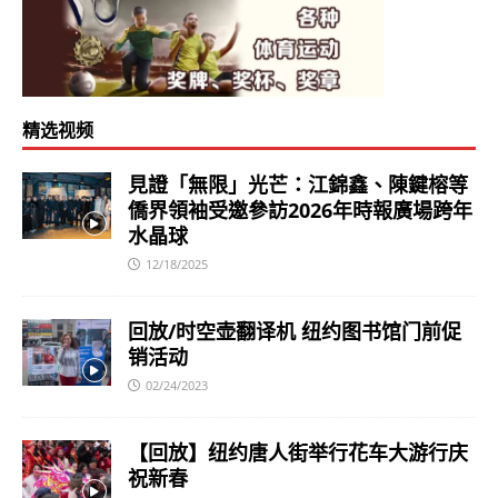
精选视频
見證「無限」光芒：江錦鑫、陳鍵榕等
僑界領袖受邀參訪2026年時報廣場跨年
水晶球
12/18/2025
回放/时空壶翻译机 纽约图书馆门前促
销活动
02/24/2023
【回放】纽约唐人街举行花车大游行庆
祝新春