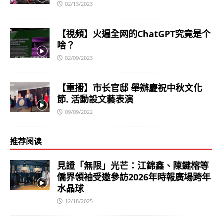
02/13/2023
【視頻】火遍全网的ChatGPT究竟是个
啥？
02/09/2023
【重播】市长官邸 舉辦慶祝中秋文化
節. 活動設文藝表演
09/09/2022
推荐阅读
見證「無限」光芒：江錦鑫、陳鍵榕等
僑界領袖受邀參訪2026年時報廣場跨年
水晶球
12/18/2025