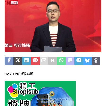
[jwplayer yPlSszJR]