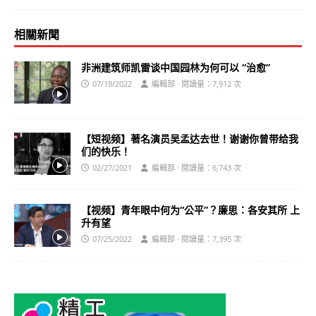
相關新聞
非洲建筑师凯雷谈中国园林为何可以 “治愈”
07/18/2022
編輯部 · 閱讀量：7,912 次
【短视频】著名演员吴孟达去世！谢谢你曾带给我
们的快乐！
02/27/2021
編輯部 · 閱讀量：6,743 次
【视频】青年眼中何为“公平”？廉思：各安其所 上
升有望
07/25/2022
編輯部 · 閱讀量：7,395 次