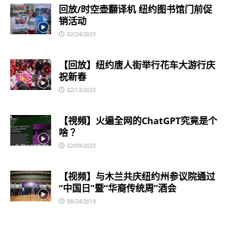
回放/时空壶翻译机 纽约图书馆门前促
销活动
02/24/2023
【回放】纽约唐人街举行花车大游行庆
祝新春
02/13/2023
【視頻】火遍全网的ChatGPT究竟是个
啥？
02/09/2023
【视频】与木兰共庆纽约州参议院通过
“中国日”暨“华裔传统周”酒会
08/24/2019