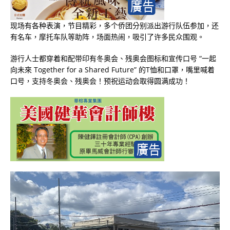
现场有各种表演，节目精彩，多个侨团分别派出游行队伍参加，还
有名车，摩托车队等助阵，场面热闹，吸引了许多民众围观。
游行人士都穿着和配带印有冬奥会、残奥会图标和宣传口号 “一起
向未來 Together for a Shared Future” 的T恤和口罩，嘴里喊着
口号，支持冬奥会、残奥会！预祝运动会取得圆满成功！