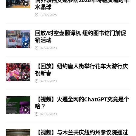
僑界領袖受邀參訪2026年時報廣場跨年
水晶球
12/18/2025
回放/时空壶翻译机 纽约图书馆门前促
销活动
02/24/2023
【回放】纽约唐人街举行花车大游行庆
祝新春
02/13/2023
【視頻】火遍全网的ChatGPT究竟是个
啥？
02/09/2023
【视频】与木兰共庆纽约州参议院通过