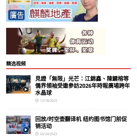
精选视频
見證「無限」光芒：江錦鑫、陳鍵榕等
僑界領袖受邀參訪2026年時報廣場跨年
水晶球
12/18/2025
回放/时空壶翻译机 纽约图书馆门前促
销活动
02/24/2023