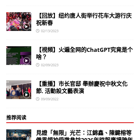
【回放】纽约唐人街举行花车大游行庆
祝新春
02/13/2023
【視頻】火遍全网的ChatGPT究竟是个
啥？
02/09/2023
【重播】市长官邸 舉辦慶祝中秋文化
節. 活動設文藝表演
09/09/2022
推荐阅读
見證「無限」光芒：江錦鑫、陳鍵榕等