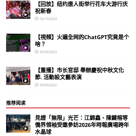
【回放】纽约唐人街举行花车大游行庆
祝新春
02/13/2023
【視頻】火遍全网的ChatGPT究竟是个
啥？
02/09/2023
【重播】市长官邸 舉辦慶祝中秋文化
節. 活動設文藝表演
09/09/2022
推荐阅读
見證「無限」光芒：江錦鑫、陳鍵榕等
僑界領袖受邀參訪2026年時報廣場跨年
水晶球