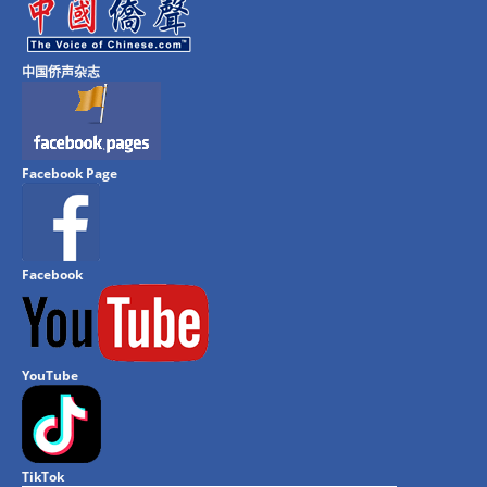
中国侨声杂志
Facebook Page
Facebook
YouTube
TikTok