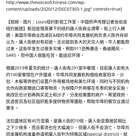
http://www.thevoiceofchinese.com/wp-
content/uploads/2020/12/DSC07303-1.jpg” controls=true]
【视频、图片：Louis纽约影视工作室，中国侨声传媒记者张伯良
纽约报道】新冠疫情笼罩下的纽约唐人街商业凋零，街上行人稀
疏，美国华埠商业改进区
&
纽约华埠共同发展机构负责人陈作舟却
认为，唐人街绝对有前途，无论碰到多大的天灾人祸，华人都能熬
过来。这些年发生过很多灾难，例如
911
恐怖袭击、桑迪飓风、
SARS
，但中国人很能吃苦，能适应环境。
根据
2019
年夏天的统计，唐人街有
291
家中餐馆，目前唐人街有大
约
100
家餐馆在户外摆桌，华埠共同发展机构借给商家阳伞、沙
包、木板等供他们设置户外用餐场地和美化环境，同时与不同机构
合作向商家赠送口罩等物资。为保障户外用餐在冬季的安全实施，
商改区也计划再购买泥土和沙子，分发给需要的商户。希望政府、
民选官员及社区组织能多提供物资等援助，帮助华埠的餐饮业渡过
寒冬。
法拉盛地区有
40
万亚裔，是唐人街的
10
倍，唐人街亚裔居民相比
之下少很多，而且客流也在大幅减少，但唐人街不会消亡，华埠共
同发展机构准备申请把唐人街列为特殊区域(
special district
)，就