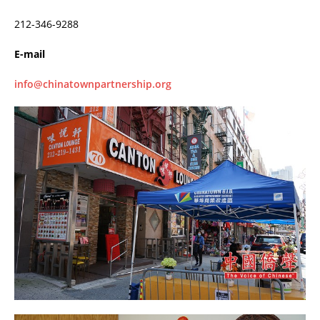
212-346-9288
E-mail
info@chinatownpartnership.org