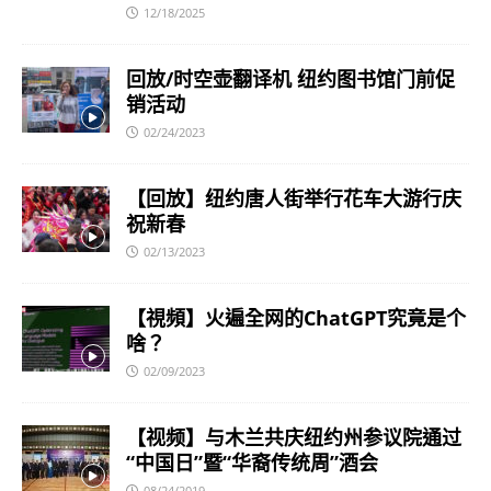
12/18/2025
回放/时空壶翻译机 纽约图书馆门前促
销活动
02/24/2023
【回放】纽约唐人街举行花车大游行庆
祝新春
02/13/2023
【視頻】火遍全网的ChatGPT究竟是个
啥？
02/09/2023
【视频】与木兰共庆纽约州参议院通过
“中国日”暨“华裔传统周”酒会
08/24/2019