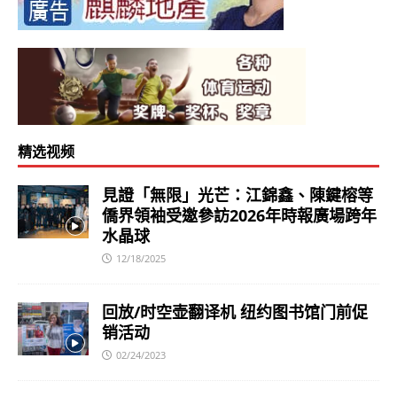
精选视频
見證「無限」光芒：江錦鑫、陳鍵榕等
僑界領袖受邀參訪2026年時報廣場跨年
水晶球
12/18/2025
回放/时空壶翻译机 纽约图书馆门前促
销活动
02/24/2023