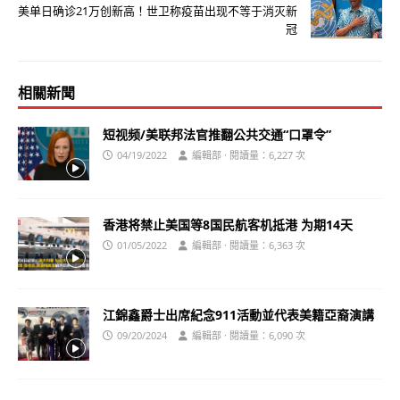
美单日确诊21万创新高！世卫称疫苗出现不等于消灭新
冠
相關新聞
短视频/美联邦法官推翻公共交通“口罩令”
04/19/2022
編輯部 · 閱讀量：6,227 次
香港将禁止美国等8国民航客机抵港 为期14天
01/05/2022
編輯部 · 閱讀量：6,363 次
江錦鑫爵士出席紀念911活動並代表美籍亞裔演講
09/20/2024
編輯部 · 閱讀量：6,090 次