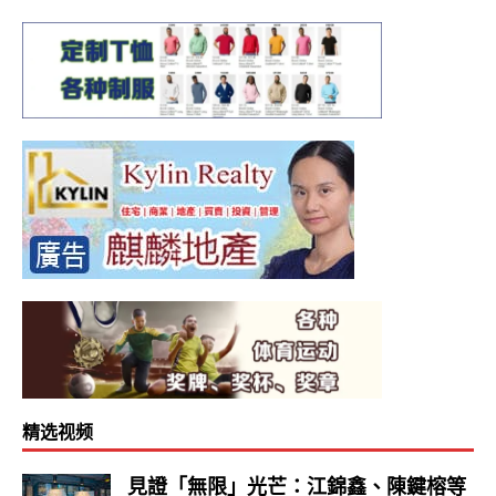
精选视频
見證「無限」光芒：江錦鑫、陳鍵榕等