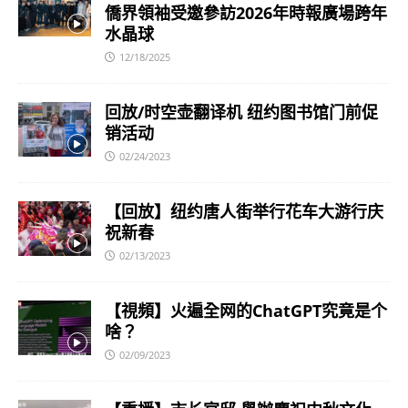
僑界領袖受邀參訪2026年時報廣場跨年
水晶球
12/18/2025
回放/时空壶翻译机 纽约图书馆门前促
销活动
02/24/2023
【回放】纽约唐人街举行花车大游行庆
祝新春
02/13/2023
【視頻】火遍全网的ChatGPT究竟是个
啥？
02/09/2023