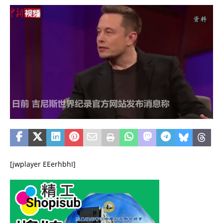
[jwplayer EEerhbhI]