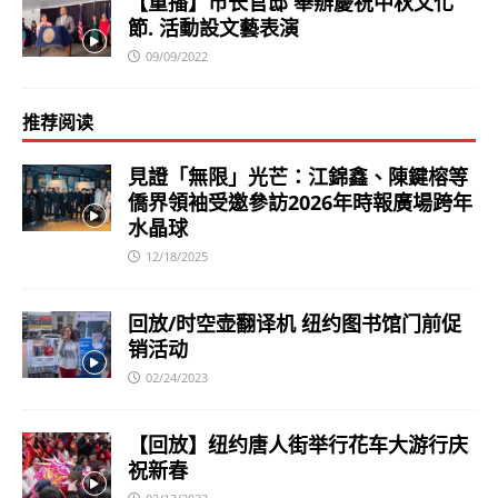
【重播】市长官邸 舉辦慶祝中秋文化
節. 活動設文藝表演
09/09/2022
推荐阅读
見證「無限」光芒：江錦鑫、陳鍵榕等
僑界領袖受邀參訪2026年時報廣場跨年
水晶球
12/18/2025
回放/时空壶翻译机 纽约图书馆门前促
销活动
02/24/2023
【回放】纽约唐人街举行花车大游行庆
祝新春