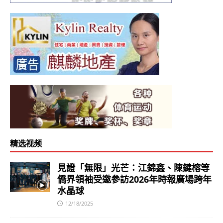
精选视频
見證「無限」光芒：江錦鑫、陳鍵榕等
僑界領袖受邀參訪2026年時報廣場跨年
水晶球
12/18/2025