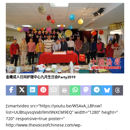
金鹰成人日间护理中心九月生日会Party2019
[smartvideo src=”https://youtu.be/W5AvA_LBhsw?
list=UUBtujvsqVabl9mI9NXCM9EQ” width=”1280″ height=”
720″ responsive=true poster=”
http://www.thevoiceofchinese.com/wp-