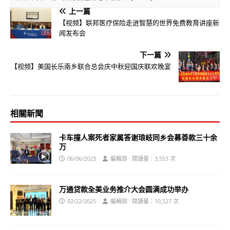
上一篇
【视频】联邦医疗保险走进智慧的世界免费教育讲座新
闻发布会
下一篇
【视频】美国长乐南乡联合总会庆中秋迎国庆联欢晚宴
相關新聞
卡车撞人案死者家属答谢琅岐同乡会募善款三十余
万
06/06/2023
編輯部 · 閱讀量：3,553 次
万通贷款全美业务推介大会圆满成功举办
02/22/2025
編輯部 · 閱讀量：10,527 次