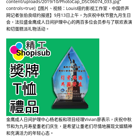
content/uploads/2019/10/PhotoCap_DSC06074_033.jpg”
controls=true]【图片、视频：Louis纽约影视工作室，中国侨声
网记者张伯良纽约报道】
9
月
13
日上午，为庆祝中秋节暨九月生日
会，法拉盛金鹰成人日间护理中心的两百多位会员参与了联欢表演
和切蛋糕派礼物活动。
金鹰成人日间护理中心杨老板和项目经理
Vivian
廖表示，庆祝中秋
节和为九月寿星耋老们庆生，是希望让耋老们尽情地展现文娱精神
和充满活力的年轻心态。