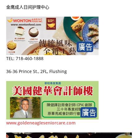
金鹰成人日间护理中心
TEL: 718-460-1888
36-36 Prince St.
,
2FL
,
Flushing
www.goldeneagleseniorcare.com