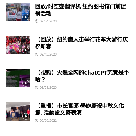
回放/时空壶翻译机 纽约图书馆门前促
销活动
02/24/2023
【回放】纽约唐人街举行花车大游行庆
祝新春
02/13/2023
【視頻】火遍全网的ChatGPT究竟是个
啥？
02/09/2023
【重播】市长官邸 舉辦慶祝中秋文化
節. 活動設文藝表演
09/09/2022