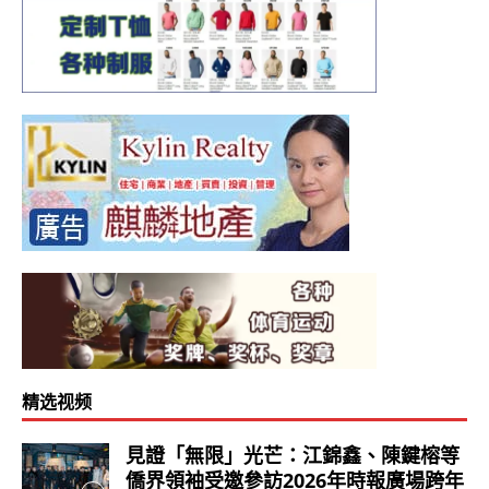
精选视频
見證「無限」光芒：江錦鑫、陳鍵榕等
僑界領袖受邀參訪2026年時報廣場跨年