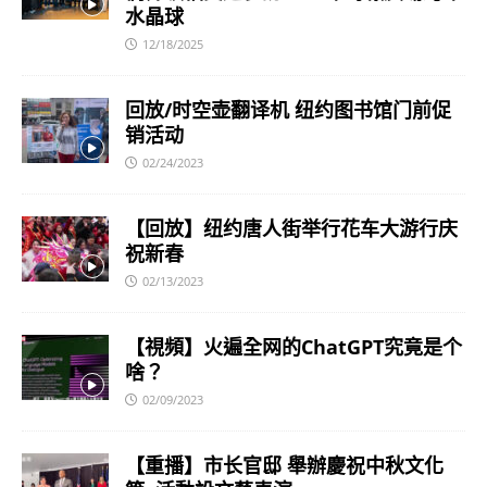
水晶球
12/18/2025
回放/时空壶翻译机 纽约图书馆门前促
销活动
02/24/2023
【回放】纽约唐人街举行花车大游行庆
祝新春
02/13/2023
【視頻】火遍全网的ChatGPT究竟是个
啥？
02/09/2023
【重播】市长官邸 舉辦慶祝中秋文化