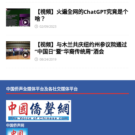
【視頻】火遍全网的ChatGPT究竟是个
啥？
02/09/2023
【视频】与木兰共庆纽约州参议院通过
“中国日”暨“华裔传统周”酒会
08/24/2019
中国侨声全媒体平台及各社交媒体平台
中国侨声网