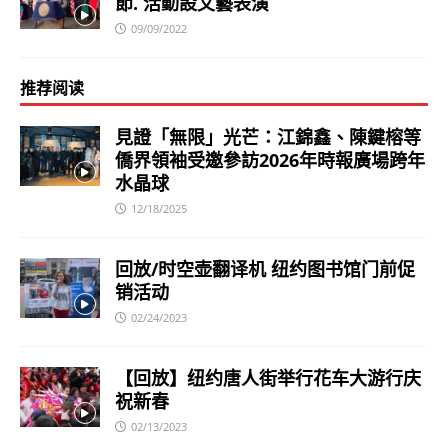
節. 活動設文藝表演
09/09/2022
推荐阅读
見證「無限」光芒：江錦鑫、陳鍵榕等
僑界領袖受邀參訪2026年時報廣場跨年
水晶球
12/18/2025
回放/时空壶翻译机 纽约图书馆门前促
销活动
02/24/2023
【回放】纽约唐人街举行花车大游行庆
祝新春
02/13/2023