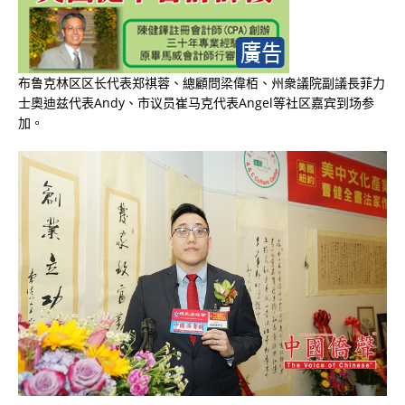
布鲁克林区区长代表郑祺蓉、總顧問梁偉栢、州衆議院副議長菲力
士奧迪兹代表
Andy
、市议员崔马克代表
Angel等社区嘉宾到场参
加。