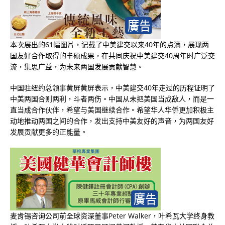
本次展出的
61
幅图片，记载了中美建交以来
40
年的点滴，展现两
国友好合作取得的丰硕成果，在共同庆祝中美建交
40
周年时广泛交
流，集思广益，为未来两国发展贡献智慧。
中国驻纽约总领事黄屏黄屏表示，中美建交
40
年走过的历程证明了
中美两国合则两利，斗者两伤。中国从未把美国当成敌人，而是一
直当成合作伙伴，希望与美国继续合作。希望华人华侨更加积极主
动地推动两国之间的合作，发出支持中美友好的声音，为两国友好
发展贡献更多的正能量。
麦肯锡咨询公司前全球资深董事
Peter Walker
，叶希瓦大学终身教