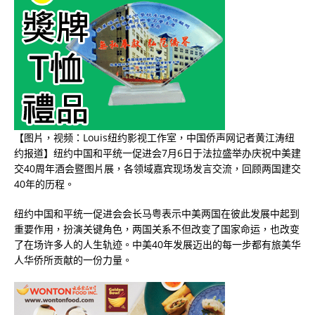
【图片，视频：Louis纽约影视工作室，中国侨声网记者黄江涛纽
约报道】纽约中国和平统一促进会
7
月
6
日于法拉盛举办庆祝中美建
交
40
周年酒会暨图片展，各领域嘉宾现场发言交流，回顾两国建交
40
年的历程。
纽约中国和平统一促进会会长马粤表示中美两国在彼此发展中起到
重要作用，扮演关键角色，两国关系不但改变了国家命运，也改变
了在场许多人的人生轨迹。中美
40
年发展迈出的每一步都有旅美华
人华侨所贡献的一份力量。