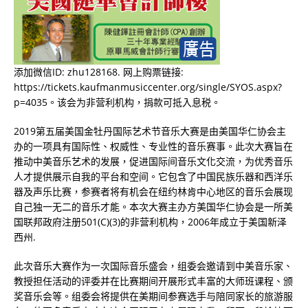
添加微信ID: zhu128168. 网上购票链接:
https://tickets.kaufmanmusiccenter.org/single/SYOS.aspx?
p=4035。该会为非营利机构，捐款可抵入息税。
2019第五届美国金牡丹国际艺术节音乐大赛是由美国华仁协会主
办的一项具有国际性、权威性、专业性的音乐赛事。此次大赛旨在
推动中美音乐艺术的发展，促进国际间音乐文化交流，为优秀音乐
人才提供展示自我的平台和空间。它包含了中国民族乐器和西洋乐
器及声乐比赛，参赛者将有机会在纽约林肯中心地区的音乐会展现
自己独一无二的音乐才能。本次大赛主办方美国华仁协会是一所美
国联邦政府注册501(C)(3)的非营利机构，2006年成立于美国新泽
西州.
此次音乐大赛作为一次国际音乐盛会，组委会邀请到中美音乐家、
教授担任活动的评委并在比赛期间开展形式丰富的大师班课程、颁
奖音乐会等。组委会将提供在美期间参赛选手与陪同家长的旅游服