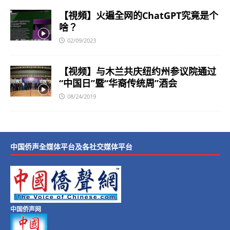
【視頻】火遍全网的ChatGPT究竟是个
啥？
02/09/2023
【视频】与木兰共庆纽约州参议院通过
“中国日”暨“华裔传统周”酒会
08/24/2019
中国侨声全媒体平台及各社交媒体平台
中国侨声网