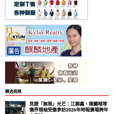
精选视频
見證「無限」光芒：江錦鑫、陳鍵榕等
僑界領袖受邀參訪2026年時報廣場跨年