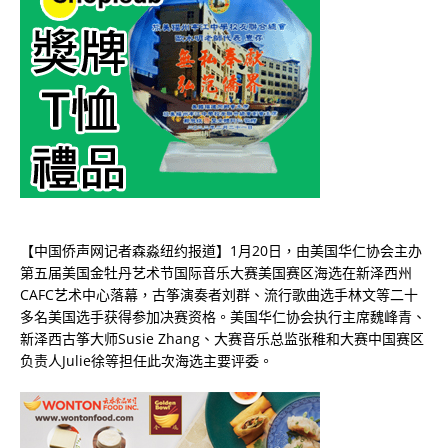
【中国侨声网记者森淼纽约报道】1月20日，由美国华仁协会主办
第五届美国金牡丹艺术节国际音乐大赛美国赛区海选在新泽西州
CAFC艺术中心落幕，古筝演奏者刘群、流行歌曲选手林文等二十
多名美国选手获得参加决赛资格。美国华仁协会执行主席魏峰青、
新泽西古筝大师Susie Zhang、大赛音乐总监张稚和大赛中国赛区
负责人Julie徐等担任此次海选主要评委。