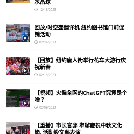
水晶球
12/18/2025
回放/时空壶翻译机 纽约图书馆门前促
销活动
02/24/2023
【回放】纽约唐人街举行花车大游行庆
祝新春
02/13/2023
【視頻】火遍全网的ChatGPT究竟是个
啥？
02/09/2023
【重播】市长官邸 舉辦慶祝中秋文化
節. 活動設文藝表演