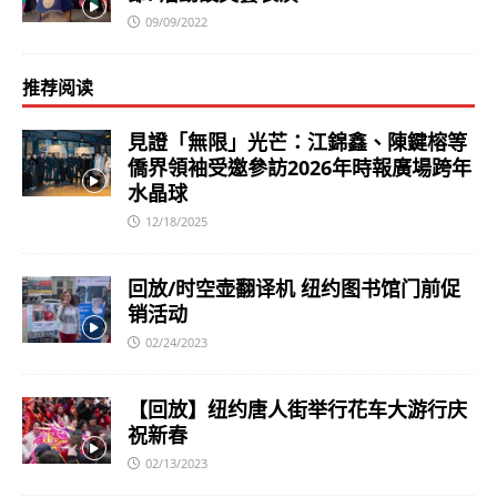
09/09/2022
推荐阅读
見證「無限」光芒：江錦鑫、陳鍵榕等
僑界領袖受邀參訪2026年時報廣場跨年
水晶球
12/18/2025
回放/时空壶翻译机 纽约图书馆门前促
销活动
02/24/2023
【回放】纽约唐人街举行花车大游行庆
祝新春
02/13/2023