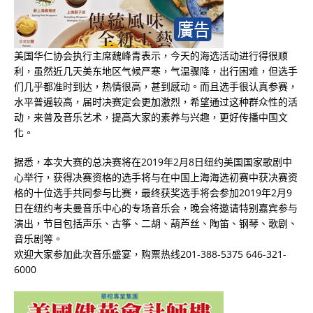
美国华仁协会执行主席魏峰青表示，今天的海选活动进行得很顺
利，虽然近几天美东地区气候严寒，气温骤降，出行困难，但选手
们几乎都准时到达，热情很高，甚到感动。而且选手很认真参赛，
水平普遍较高，届时决赛定会更加激烈，希望通过这种群众性的活
动，来普及音乐艺术，提高大家的素养与兴趣，更好传播中国文
化。
据悉，本次大赛的总决赛将在2019年2月8日纽约美国国家歌剧中
心举行，获得决赛资格的选手将与在中国上海海选初赛中获决赛资
格的十位选手共同参与比赛，最终获奖选手将会参加2019年2月9
日在纽约考夫曼音乐中心的专场音乐会，晚会将邀请特别嘉宾参与
演出，节目包括声乐、古筝、二胡、葫芦丝、陶笛、钢琴、歌剧、
音乐剧等。
欢迎大家参加此次音乐盛宴，购票热线201-388-5375 646-321-
6000