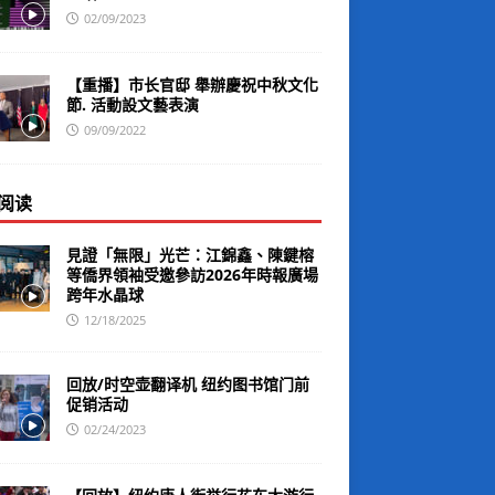
02/09/2023
【重播】市长官邸 舉辦慶祝中秋文化
節. 活動設文藝表演
09/09/2022
阅读
見證「無限」光芒：江錦鑫、陳鍵榕
等僑界領袖受邀參訪2026年時報廣場
跨年水晶球
12/18/2025
回放/时空壶翻译机 纽约图书馆门前
促销活动
02/24/2023