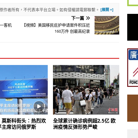
權歸原作者所有，不代表本平台立場。如有侵權請電郵聯繫。
下一篇
一客机
【視頻】美国移民庇护申请案件积压近
160万件 创最高纪录
】莫斯科街头：热烈欢
全球累计确诊病例超2.5亿 欧
平主席访问俄罗斯
洲疫情反弹形势严峻