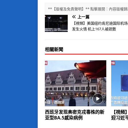
**【版權及免責聲明】** 點擊展開：內容版
上一篇
【視頻】美国纽约肯尼迪国际机场
发生火情 机上167人被疏散
相關新聞
西班牙发现奥密克戎毒株的新
【視頻
亚型BA.5感染病例
迎习近