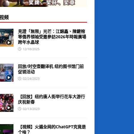
视频
見證「無限」光芒：江錦鑫、陳鍵榕
等僑界領袖受邀參訪2026年時報廣場
跨年水晶球
12/18/2025
回放/时空壶翻译机 纽约图书馆门前
促销活动
02/24/2023
【回放】纽约唐人街举行花车大游行
庆祝新春
02/13/2023
【視頻】火遍全网的ChatGPT究竟是
个啥？