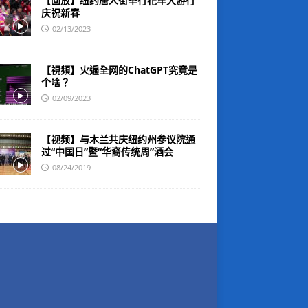
【回放】纽约唐人街举行花车大游行
庆祝新春
02/13/2023
【視頻】火遍全网的ChatGPT究竟是
个啥？
02/09/2023
【视频】与木兰共庆纽约州参议院通
过“中国日”暨“华裔传统周”酒会
08/24/2019