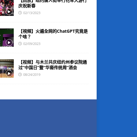
【回放】纽约唐人街举行花车大游行
庆祝新春
02/13/2023
【視頻】火遍全网的ChatGPT究竟是
个啥？
02/09/2023
【视频】与木兰共庆纽约州参议院通
过“中国日”暨“华裔传统周”酒会
08/24/2019