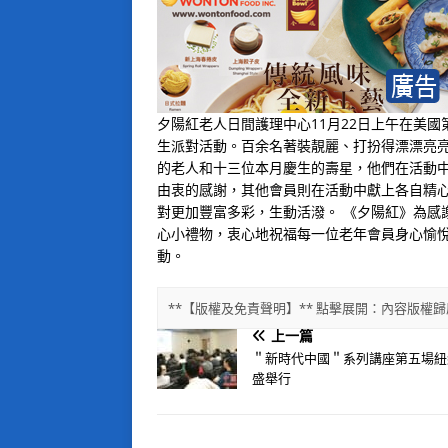
夕陽紅老人日間護理中心11月22日上午在美
生派對活動。百余名著裝靚麗、打扮得漂漂亮
的老人和十三位本月慶生的壽星，他們在活動中
由衷的感謝，其他會員則在活動中獻上各自精
對更加豐富多彩，生動活潑。 《夕陽紅》為感
心小禮物，衷心地祝福每一位老年會員身心愉悅
動。
**【版權及免責聲明】** 點擊展開：內容版
上一篇
＂新時代中國＂系列講座第五場紐
盛舉行