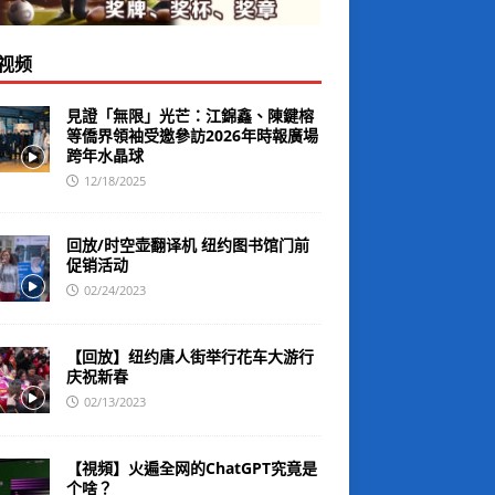
视频
見證「無限」光芒：江錦鑫、陳鍵榕
等僑界領袖受邀參訪2026年時報廣場
跨年水晶球
12/18/2025
回放/时空壶翻译机 纽约图书馆门前
促销活动
02/24/2023
【回放】纽约唐人街举行花车大游行
庆祝新春
02/13/2023
【視頻】火遍全网的ChatGPT究竟是
个啥？