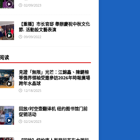
02/09/2023
【重播】市长官邸 舉辦慶祝中秋文化
節. 活動設文藝表演
09/09/2022
阅读
見證「無限」光芒：江錦鑫、陳鍵榕
等僑界領袖受邀參訪2026年時報廣場
跨年水晶球
12/18/2025
回放/时空壶翻译机 纽约图书馆门前
促销活动
02/24/2023