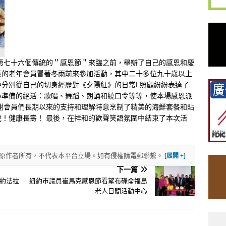
國第七十六個傳統的＂感恩節＂來臨之前，舉辦了自己的感恩和慶
亮的老年會員冒著冬雨前來參加活動，其中二十多位九十歲以上
分別從自己的切身經歷對《夕陽紅》的日常l 照顧紛紛表達了
心凖備的絕活：歌唱、舞蹈、朗誦和繞口令等等，使本場感恩派
謝會員們長期以來的支持和理解特意烹制了精美的海鮮套餐和貼
！健康長壽！ 最後，在祥和的歡聲笑語氛圍中結束了本次活
權歸原作者所有，不代表本平台立場。如有侵權請電郵聯繫。
下一篇
約法拉
紐約市議員崔馬克感恩節看望布碌侖福島
老人日間活動中心