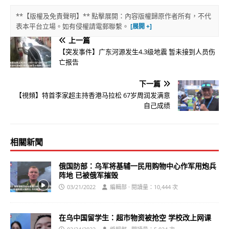
**【版權及免責聲明】** 點擊展開：內容版權歸原作者所有，不代
表本平台立場。如有侵權請電郵聯繫。
上一篇
【突发事件】广东河源发生4.3级地震 暂未接到人员伤
亡报告
下一篇
【視頻】特首李家超主持香港马拉松 67岁周润发满意
自己成绩
相關新聞
俄国防部：乌军将基辅一民用购物中心作军用炮兵
阵地 已被俄军摧毁
03/21/2022
編輯部 · 閱讀量：10,444 次
在乌中国留学生：超市物资被抢空 学校改上网课