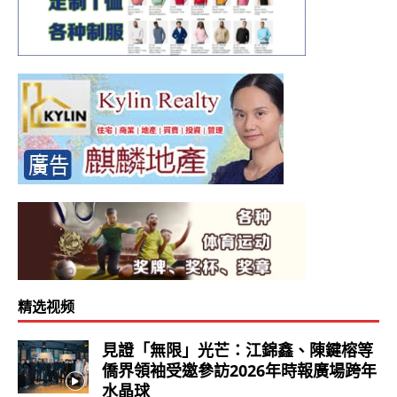
精选视频
見證「無限」光芒：江錦鑫、陳鍵榕等
僑界領袖受邀參訪2026年時報廣場跨年
水晶球