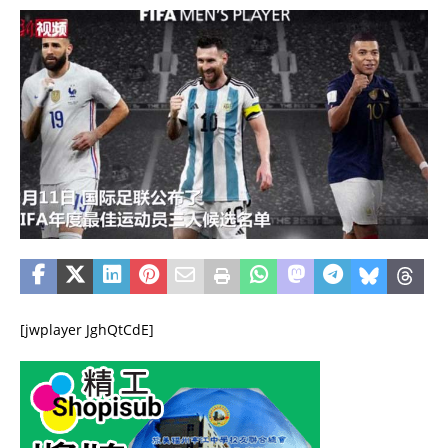
[jwplayer JghQtCdE]