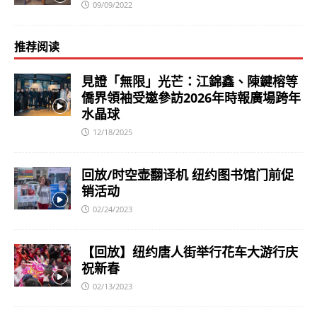
09/09/2022
推荐阅读
見證「無限」光芒：江錦鑫、陳鍵榕等
僑界領袖受邀參訪2026年時報廣場跨年
水晶球
12/18/2025
回放/时空壶翻译机 纽约图书馆门前促
销活动
02/24/2023
【回放】纽约唐人街举行花车大游行庆
祝新春
02/13/2023