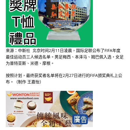
來源：中新社 北京时间2月11日凌晨，国际足联公布了FIFA年度
最佳运动员三人候选名单。男足梅西、本泽马、姆巴佩入选，女足
为普特亚斯、󠁧󠁢󠁥󠁮󠁧󠁿米德、摩根。
按照计划，最终获奖者名单将在2月27日进行的FIFA颁奖典礼上公
布。（制作 王嘉怡）