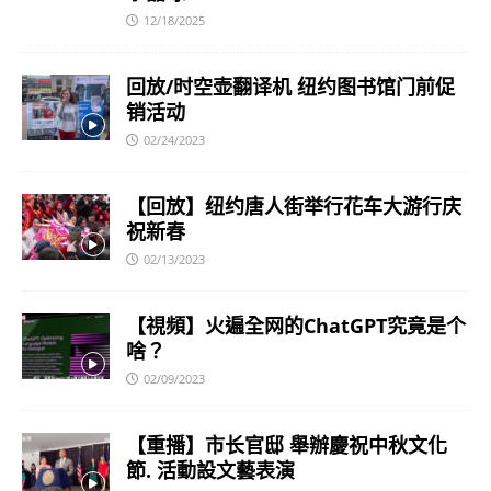
12/18/2025
回放/时空壶翻译机 纽约图书馆门前促
销活动
02/24/2023
【回放】纽约唐人街举行花车大游行庆
祝新春
02/13/2023
【視頻】火遍全网的ChatGPT究竟是个
啥？
02/09/2023
【重播】市长官邸 舉辦慶祝中秋文化
節. 活動設文藝表演