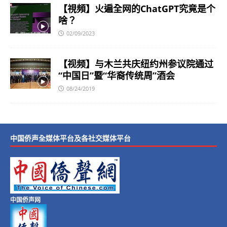
【視頻】火遍全网的ChatGPT究竟是个
啥？
02/09/2023
【视频】与木兰共庆纽约州参议院通过
“中国日”暨“华裔传统周”酒会
08/24/2019
中国侨声全媒体平台及各社交媒体平台
中国侨声网