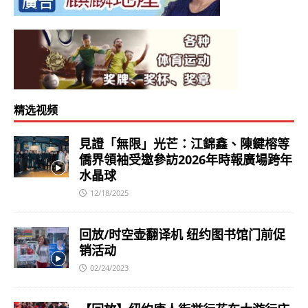
精选视频
見證「無限」光芒：江錦鑫、陳鍵榕等
僑界領袖受邀參訪2026年時報廣場跨年
水晶球
12/18/2025
回放/时空壶翻译机 纽约图书馆门前促
销活动
02/24/2023