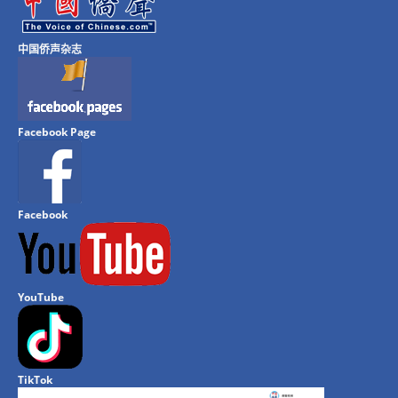
中国侨声杂志
Facebook Page
Facebook
YouTube
TikTok