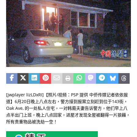
[jwplayer lizLDxRI]【照片/视频：PSP 提供 中侨传媒记者依依报
道】6月20日晚上八点左右，警方接到报案立刻赶到位于143街，
Oak Ave, 的一处私人住宅，一对韩裔夫妻告诉警方，他们早上八
点半出门上班，晚上八点回家，进屋才发现全屋被翻得一片狼藉，
所有贵重物品被洗劫一空！