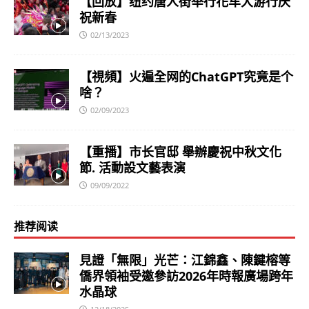
【回放】纽约唐人街举行花车大游行庆
祝新春
02/13/2023
【視頻】火遍全网的ChatGPT究竟是个
啥？
02/09/2023
【重播】市长官邸 舉辦慶祝中秋文化
節. 活動設文藝表演
09/09/2022
推荐阅读
見證「無限」光芒：江錦鑫、陳鍵榕等
僑界領袖受邀參訪2026年時報廣場跨年
水晶球