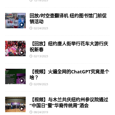
12/18/2025
回放/时空壶翻译机 纽约图书馆门前促
销活动
02/24/2023
【回放】纽约唐人街举行花车大游行庆
祝新春
02/13/2023
【視頻】火遍全网的ChatGPT究竟是个
啥？
02/09/2023
【视频】与木兰共庆纽约州参议院通过
“中国日”暨“华裔传统周”酒会
08/24/2019