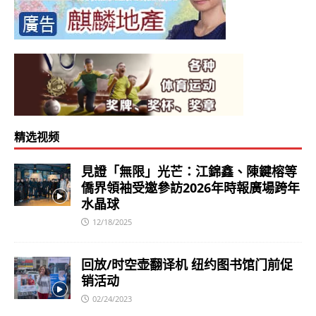
精选视频
見證「無限」光芒：江錦鑫、陳鍵榕等
僑界領袖受邀參訪2026年時報廣場跨年
水晶球
12/18/2025
回放/时空壶翻译机 纽约图书馆门前促
销活动
02/24/2023