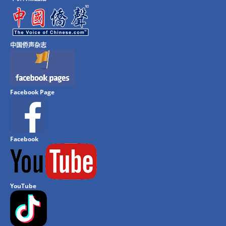
中国侨声杂志
Facebook Page
Facebook
YouTube