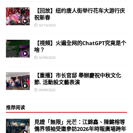
【回放】纽约唐人街举行花车大游行庆
祝新春
02/13/2023
【視頻】火遍全网的ChatGPT究竟是个
啥？
02/09/2023
【重播】市长官邸 舉辦慶祝中秋文化
節. 活動設文藝表演
09/09/2022
推荐阅读
見證「無限」光芒：江錦鑫、陳鍵榕等
僑界領袖受邀參訪2026年時報廣場跨年