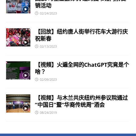
销活动
02/24/2023
【回放】纽约唐人街举行花车大游行庆
祝新春
02/13/2023
【視頻】火遍全网的ChatGPT究竟是个
啥？
02/09/2023
【视频】与木兰共庆纽约州参议院通过
“中国日”暨“华裔传统周”酒会
08/24/2019