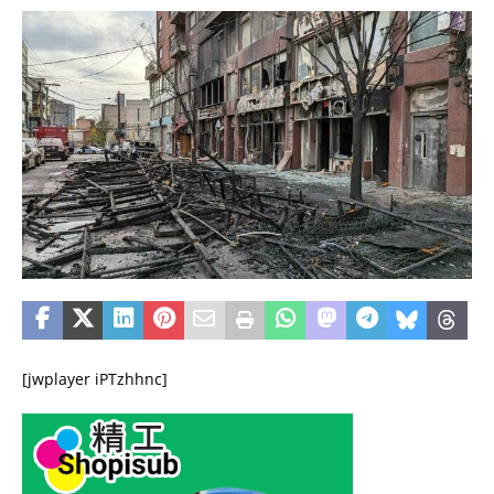
[jwplayer iPTzhhnc]