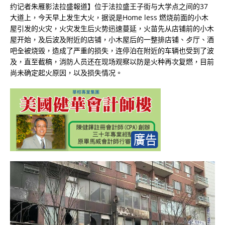
约记者朱雁影法拉盛報道】位于法拉盛王子街与大学点之间的37
大道上，今天早上发生大火，据说是Home less 燃烧前面的小木
屋引发的火灾，火灾发生后火势迅速蔓延，火苗先从店铺前的小木
屋开始，及后波及附近的店铺，小木屋后的一整排店铺、歺厅、酒
吧全被烧毁，造成了严重的损失，连停泊在附近的车辆也受到了波
及，直至截稿，消防人员还在现场观察以防是火种再次复燃，目前
尚未确定起火原因，以及损失情况。