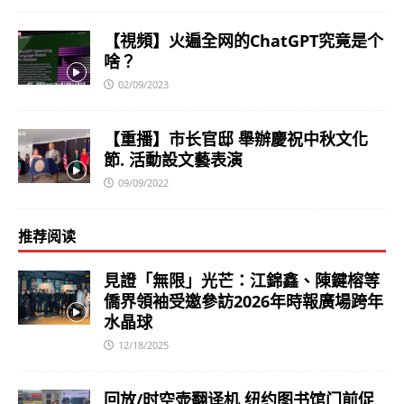
【視頻】火遍全网的ChatGPT究竟是个
啥？
02/09/2023
【重播】市长官邸 舉辦慶祝中秋文化
節. 活動設文藝表演
09/09/2022
推荐阅读
見證「無限」光芒：江錦鑫、陳鍵榕等
僑界領袖受邀參訪2026年時報廣場跨年
水晶球
12/18/2025
回放/时空壶翻译机 纽约图书馆门前促