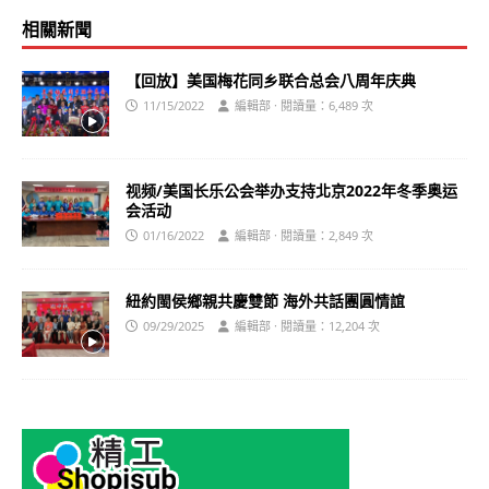
相關新聞
【回放】美国梅花同乡联合总会八周年庆典
11/15/2022
編輯部 · 閱讀量：6,489 次
视频/美国长乐公会举办支持北京2022年冬季奥运
会活动
01/16/2022
編輯部 · 閱讀量：2,849 次
紐約閩侯鄉親共慶雙節 海外共話團圓情誼
09/29/2025
編輯部 · 閱讀量：12,204 次