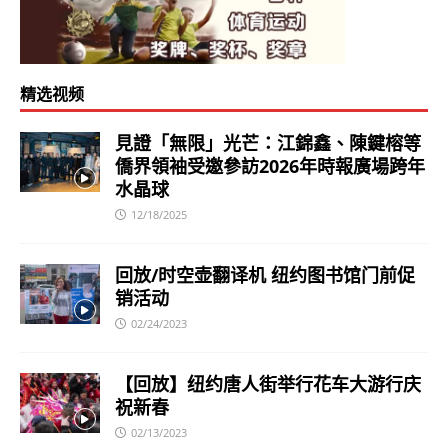
精选视频
見證「無限」光芒：江錦鑫、陳鍵榕等
僑界領袖受邀參訪2026年時報廣場跨年
水晶球
12/18/2025
回放/时空壶翻译机 纽约图书馆门前促
销活动
02/24/2023
【回放】纽约唐人街举行花车大游行庆
祝新春
02/13/2023