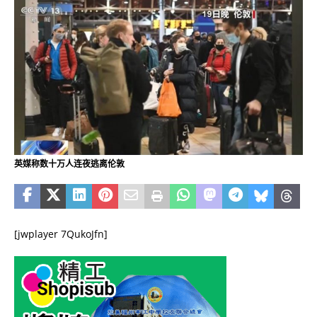
英媒称数十万人连夜逃离伦敦
[jwplayer 7QukoJfn]