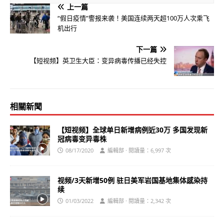
上一篇
“假日疫情”警报来袭！美国连续两天超100万人次乘飞
机出行
下一篇
【短视频】英卫生大臣：变异病毒传播已经失控
相關新聞
【短视频】全球单日新增病例近30万 多国发现新
冠病毒变异毒株
08/17/2020
編輯部 · 閱讀量：6,997 次
视频/3天新增50例 驻日美军岩国基地集体感染持
续
01/03/2022
編輯部 · 閱讀量：2,342 次