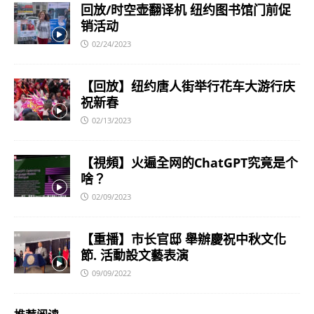
回放/时空壶翻译机 纽约图书馆门前促
销活动
02/24/2023
【回放】纽约唐人街举行花车大游行庆
祝新春
02/13/2023
【視頻】火遍全网的ChatGPT究竟是个
啥？
02/09/2023
【重播】市长官邸 舉辦慶祝中秋文化
節. 活動設文藝表演
09/09/2022