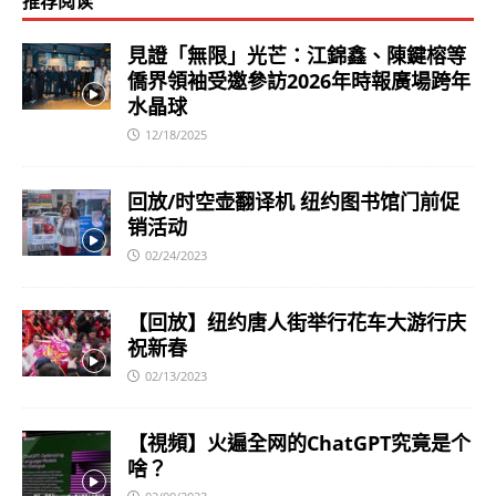
推荐阅读
見證「無限」光芒：江錦鑫、陳鍵榕等
僑界領袖受邀參訪2026年時報廣場跨年
水晶球
12/18/2025
回放/时空壶翻译机 纽约图书馆门前促
销活动
02/24/2023
【回放】纽约唐人街举行花车大游行庆
祝新春
02/13/2023
【視頻】火遍全网的ChatGPT究竟是个
啥？