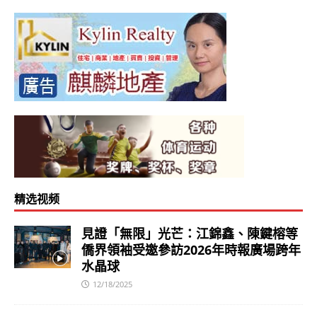
精选视频
見證「無限」光芒：江錦鑫、陳鍵榕等
僑界領袖受邀參訪2026年時報廣場跨年
水晶球
12/18/2025