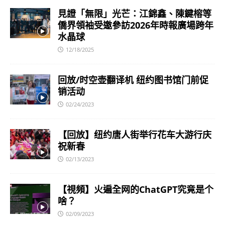
見證「無限」光芒：江錦鑫、陳鍵榕等
僑界領袖受邀參訪2026年時報廣場跨年
水晶球
12/18/2025
回放/时空壶翻译机 纽约图书馆门前促
销活动
02/24/2023
【回放】纽约唐人街举行花车大游行庆
祝新春
02/13/2023
【視頻】火遍全网的ChatGPT究竟是个
啥？
02/09/2023