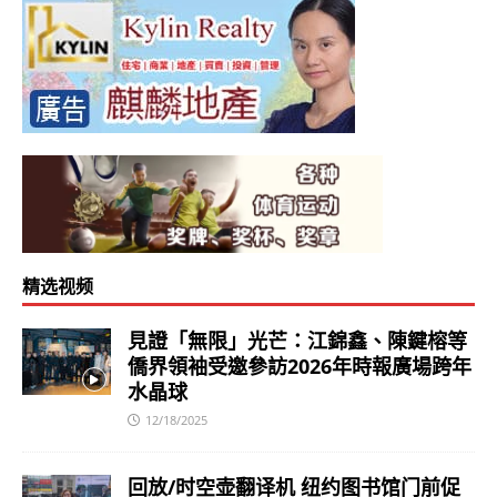
精选视频
見證「無限」光芒：江錦鑫、陳鍵榕等
僑界領袖受邀參訪2026年時報廣場跨年
水晶球
12/18/2025
回放/时空壶翻译机 纽约图书馆门前促