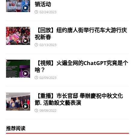
销活动
02/24/2023
【回放】纽约唐人街举行花车大游行庆
祝新春
02/13/2023
【視頻】火遍全网的ChatGPT究竟是个
啥？
02/09/2023
【重播】市长官邸 舉辦慶祝中秋文化
節. 活動設文藝表演
09/09/2022
推荐阅读