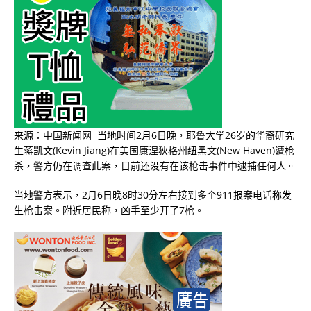
来源：中国新闻网 当地时间2月6日晚，耶鲁大学26岁的华裔研究
生蒋凯文(Kevin Jiang)在美国康涅狄格州纽黑文(New Haven)遭枪
杀，警方仍在调查此案，目前还没有在该枪击事件中逮捕任何人。
当地警方表示，2月6日晚8时30分左右接到多个911报案电话称发
生枪击案。附近居民称，凶手至少开了7枪。