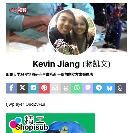
耶鲁大学26岁华裔研究生遭枪杀 一周前向女友求婚成功
[jwplayer O8qZVFL8]