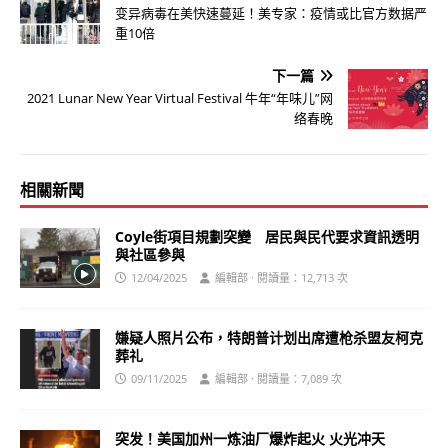
变异病毒在美快速蔓延！美专家：疫情或比官方数据严
重10倍
下一篇
2021 Lunar New Year Virtual Festival 牛年“年味儿”网
络春晚
相關新聞
Coyle街項目規劃突變 居民與民代要求資訊透明
與社區參與
12/04/2025
編輯部 · 閱讀量：12,713 次
嫌疑人照片公布，特朗普计划出席遭枪杀盟友柯克
葬礼
09/11/2025
編輯部 · 閱讀量：7,089 次
突发！美国加州一炼油厂爆炸起火 火光冲天