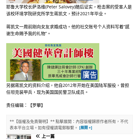
耶鲁大学校长萨洛维(Peter Salovey)随后证实，枪击案的受害人是
该校环境学院研究所学生蒋凯文，预计2021年毕业。
蒋凯文一周前刚向女友求婚成功。他的社交账号个人资料写着“感
谢生命赐予我的礼物”。
另据蒋凯文的资料介绍，他自2012年开始在美国陆军服役，曾担
任坦克装甲兵，现为美国国民警卫队成员。
责任编辑：【罗攀】
**【版權及免責聲明】** 點擊展開：內容版權歸原作者所有，不代
表本平台立場。如有侵權請電郵聯繫。
上一篇