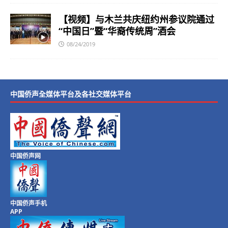
【视频】与木兰共庆纽约州参议院通过
“中国日”暨“华裔传统周”酒会
08/24/2019
中国侨声全媒体平台及各社交媒体平台
中国侨声网
中国侨声手机
APP