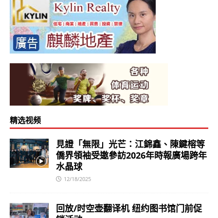
精选视频
見證「無限」光芒：江錦鑫、陳鍵榕等
僑界領袖受邀參訪2026年時報廣場跨年
水晶球
12/18/2025
回放/时空壶翻译机 纽约图书馆门前促