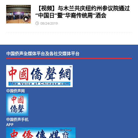
【视频】与木兰共庆纽约州参议院通过
“中国日”暨“华裔传统周”酒会
08/24/2019
中国侨声全媒体平台及各社交媒体平台
中国侨声网
中国侨声手机
APP