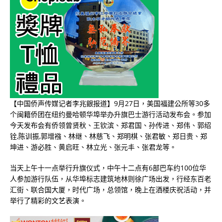
【中国侨声传媒记者李兆銀报道】9月27日，美国福建公所等30多
个闽籍侨团在纽约曼哈顿华埠举办升旗巴士游行活动发布会。参加
今天发布会有侨领曾贤秋、王钦滨、郑君国、孙传进、郑伟、郭绍
铨,陈训振,郭增襁、林继、林慈飞、郑明棋、张君敏、郑日贵、郑
坤进、游必胜、黄启旺、林立光、张元丰、张君龙等。
当天上午十一点举行升旗仪式，中午十二点有6部巴车约100位华
人参加游行队伍，从华埠标志建筑地林则徐广场出发，行经东百老
汇街、联合国大厦，时代广场，总领馆，晚上在酒楼庆祝活动，并
举行了精彩的文艺表演。