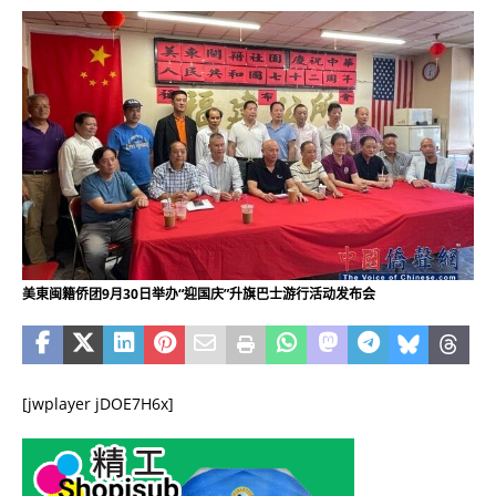
美東闽籍侨团9月30日举办“迎国庆”升旗巴士游行活动发布会
[jwplayer jDOE7H6x]