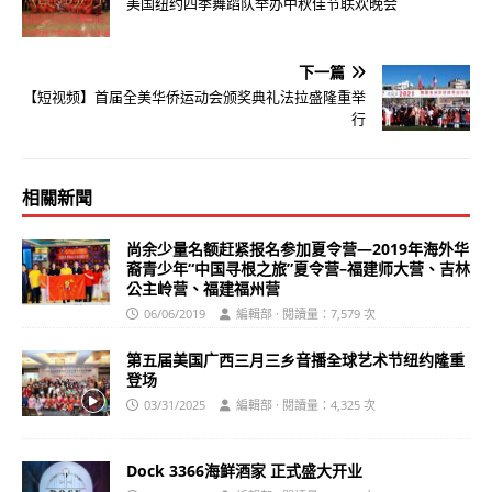
美国纽约四季舞蹈队举办中秋佳节联欢晚会
下一篇
【短视频】首届全美华侨运动会颁奖典礼法拉盛隆重举
行
相關新聞
尚余少量名额赶紧报名参加夏令营—2019年海外华
裔青少年“中国寻根之旅”夏令营–福建师大营、吉林
公主岭营、福建福州营
06/06/2019
編輯部 · 閱讀量：7,579 次
第五届美国广西三月三乡音播全球艺术节纽约隆重
登场
03/31/2025
編輯部 · 閱讀量：4,325 次
Dock 3366海鲜酒家 正式盛大开业