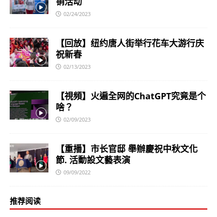
销活动
02/24/2023
【回放】纽约唐人街举行花车大游行庆
祝新春
02/13/2023
【視頻】火遍全网的ChatGPT究竟是个
啥？
02/09/2023
【重播】市长官邸 舉辦慶祝中秋文化
節. 活動設文藝表演
09/09/2022
推荐阅读