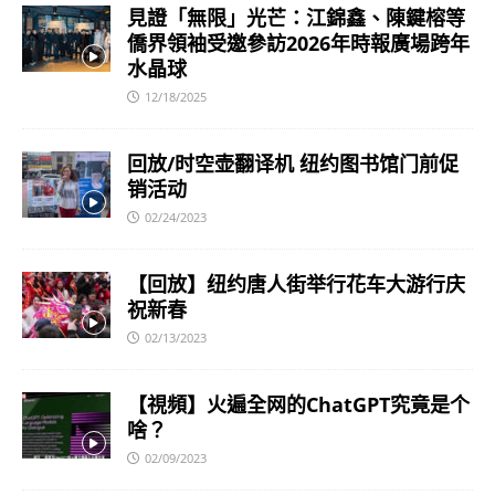
見證「無限」光芒：江錦鑫、陳鍵榕等
僑界領袖受邀參訪2026年時報廣場跨年
水晶球
12/18/2025
回放/时空壶翻译机 纽约图书馆门前促
销活动
02/24/2023
【回放】纽约唐人街举行花车大游行庆
祝新春
02/13/2023
【視頻】火遍全网的ChatGPT究竟是个
啥？
02/09/2023