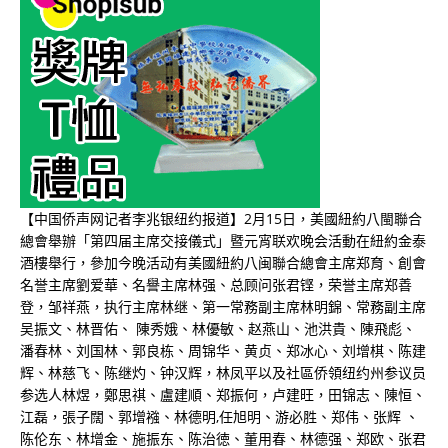
【中国侨声网记者李兆银纽约报道】2月15日，美國紐約八閩聯合
總會舉辦「第四届主席交接儀式」暨元宵联欢晚会活動在紐約金泰
酒樓舉行，參加今晚活动有美國紐約八闽聯合總會主席郑育、創會
名誉主席劉爱華、名譽主席林强、总顾问张君铿，荣誉主席郑善
登，邹祥燕，执行主席林继、第一常務副主席林明錦、常務副主席
吴振文、林晋佑、 陳秀娥、林優敏、赵燕山、池洪貴、陳飛彪、
潘春林、刘国林、郭良栋、周锦华、黄贞、郑冰心、刘增棋、陈建
辉、林慈飞、陈继灼、钟汉辉，林凤平以及社區侨領纽约州参议员
参选人林煜，鄭思祺、盧建順、郑振何，卢建旺，田锦志、陳恒、
江磊，張子闊、郭增襁、林德明,任旭明、游必胜、郑伟、张辉 、
陈伦东、林增金、施振东、陈治徳、董用春、林德强、郑欧、张君