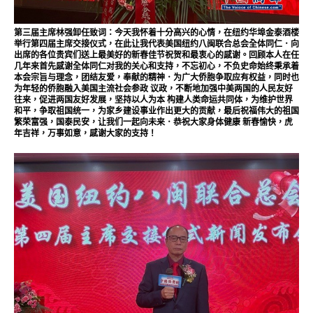
第三届主席林强卸任致词：今天我怀着十分高兴的心情，在纽约华埠金泰酒楼
举行第四届主席交接仪式，在此让我代表美国纽约八闽联合总会全体同仁．向
出席的各位贵宾们送上最美好的新春佳节祝贺和最衷心的感谢。回顾本人在任
几年来首先感谢全体同仁对我的关心和支持，不忘初心，不负史命始终秉承着
本会宗旨与理念，团结友爱，奉献的精神．为广大侨胞争取应有权益，同时也
为年轻的侨胞融入美国主流社会参政 议政，不断地加强中美两国的人民友好
往来，促进两国友好发展，坚持以人为本 构建人类命运共同体，为维护世界
和平，争取祖国统一，为家乡建设事业作出更大的贡献，最后祝福伟大的祖国
繁荣富强，国泰民安，让我们一起向未来．恭祝大家身体健康 新春愉快，虎
年吉祥，万事如意，感谢大家的支持！