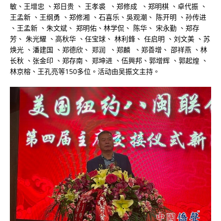
敏、王增忠 、郑日贵 、 王孝裘 、郑修成 、郑明棋 、卓代振 、
王孟新 、王纲勇 、郑修湘 、石喜乐、吳观潮、 陈开明 、孙传进
、王孟新 、朱文斌、 郑明佑、林学侃、 陈华、 宋永勤 、郑存
芳、 朱光耀 、高秋华 、任宝球、 林利鋒、 任启明 、刘文美 、苏
焕光 、潘建国 、郑德欣、 郑润 、郑麟 、郑善增、 邵祥燕 、林
长秋 、张金印 、郑存南、 郑坤进 、伍興邦、郭增辉 、郭起煌 、
林京榕、王孔亮等150多位。活动由吴振文主持。