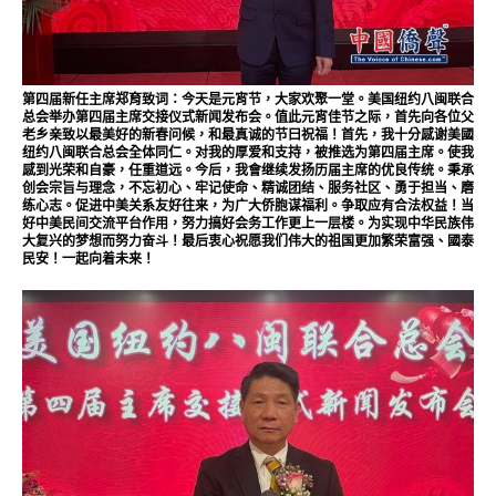
第四届新任主席郑育致词：今天是元宵节，大家欢聚一堂。美国纽约八闽联合
总会举办第四届主席交接仪式新闻发布会。值此元宵佳节之际，首先向各位父
老乡亲致以最美好的新春问候，和最真诚的节曰祝福！首先，我十分感谢美國
纽约八闽联合总会全体同仁。对我的厚爱和支持，被推选为第四届主席。使我
感到光荣和自豪，任重道远。今后，我會继续发扬历届主席的优良传统。秉承
创会宗旨与理念，不忘初心、牢记使命、精诚团结、服务社区、勇于担当、磨
练心志。促进中美关系友好往来，为广大侨胞谋福利。争取应有合法权益！当
好中美民间交流平台作用，努力搞好会务工作更上一层楼。为实现中华民族伟
大复兴的梦想而努力奋斗！最后衷心祝愿我们伟大的祖国更加繁荣富强、國泰
民安！一起向着未来！