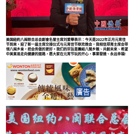
美国紐約八闽联合总会創會名誉主席刘爱華表示：今天是2022年正月元宵佳
节到來，迎了新一届主席交接仪式与元宵佳节联欢晚会，我相信郑育主席会带
领八闽乡亲，把会务做的更好。我们的宗旨是團結八閩乡親、共創未來、希望
中美貿易走向健康的道路，愿大家在元宵节玩的开心，事業發達、永远幸福!