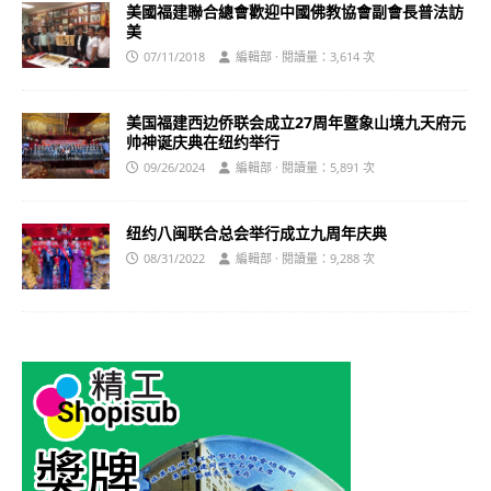
美國福建聯合總會歡迎中國佛教協會副會長普法訪
美
07/11/2018
編輯部 · 閱讀量：3,614 次
美国福建西边侨联会成立27周年暨象山境九天府元
帅神诞庆典在纽约举行
09/26/2024
編輯部 · 閱讀量：5,891 次
纽约八闽联合总会举行成立九周年庆典
08/31/2022
編輯部 · 閱讀量：9,288 次