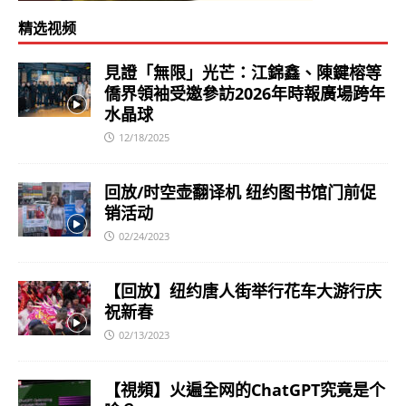
精选视频
見證「無限」光芒：江錦鑫、陳鍵榕等
僑界領袖受邀參訪2026年時報廣場跨年
水晶球
12/18/2025
回放/时空壶翻译机 纽约图书馆门前促
销活动
02/24/2023
【回放】纽约唐人街举行花车大游行庆
祝新春
02/13/2023
【視頻】火遍全网的ChatGPT究竟是个