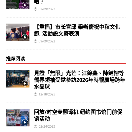
啥？
02/09/2023
【重播】市长官邸 舉辦慶祝中秋文化
節. 活動設文藝表演
09/09/2022
推荐阅读
見證「無限」光芒：江錦鑫、陳鍵榕等
僑界領袖受邀參訪2026年時報廣場跨年
水晶球
12/18/2025
回放/时空壶翻译机 纽约图书馆门前促
销活动
02/24/2023