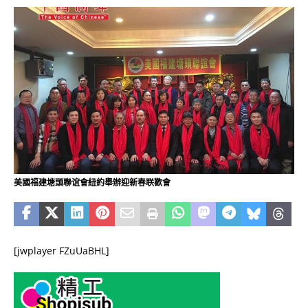
美國福建塘頭聯谊會紐約舉辦迎新春联歡會
[jwplayer FZuUaBHL]