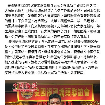
美國福建塘頭聯谊會主席董用春表示：在此新年即將到來之際，
大家同心协力，把福建塘頭联谊会会务工作做的更好。同时本会也
团结兄弟侨团，发奋图强为乡亲谋福利。塘頭聯誼會有著愛國愛鄉
的精神，不負眾望、為祖國統一大業，積極參與一帶一路建 設，
同圓共用中國夢。向旅美塘頭鄉親，兄弟姐妹們祝大家在新的一年
里身體健康！生意興隆！在大家的共同努力下，加強团結、積極開
拓、努力進取、開創會務新局局，為中美友誼作更大貢獻！
美国福建塘頭联誼會至今已走过十四年历程，旅美乡亲5000多
位，经历过了不少风风雨雨、在旅美众鄉親的共同努力下，阳光雨
露、加强团结、积极开拓，继续秉承创會宗旨，积极响应中国侨联
倡议“援建华侨冬奥冰雪博物馆”,希望各位發揮影響力、行動起來，
加入援建的行列。讓冬奧冰雪博物館成為海外華人華僑對2020冬
奥的共同记忆。”弘扬爱国爱鄉精神！为家鄉的经济建设、为中美
友好作出更大的贡献！最后祝大家新年快乐、身体健康！