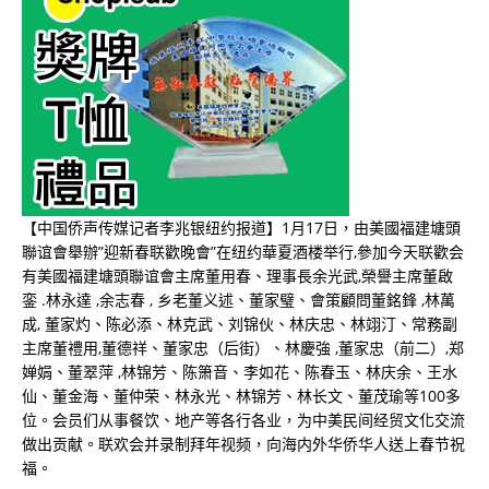
【中国侨声传媒记者李兆银纽约报道】1月17日，由美國福建塘頭
聯谊會舉辦”迎新春联歡晚會”在纽约華夏酒楼举行,參加今天联歡会
有美國福建塘頭聯谊會主席董用春、理事長余光武,榮譽主席董啟
銮 .林永達 ,余志春 , 乡老董义述、董家璧、會策顧問董銘鋒 ,林萬
成, 董家灼、陈必添、林克武、刘锦伙、林庆忠、林翊汀、常務副
主席董禮用,董德祥、董家忠（后街）、林慶強 ,董家忠（前二）,郑
婵娟、董翠萍 ,林锦芳、陈箫音、李如花、陈春玉、林庆余、王水
仙、董金海、董仲荣、林永光、林锦芳、林长文、董茂瑜等100多
位。会员们从事餐饮、地产等各行各业，为中美民间经贸文化交流
做出贡献。联欢会并录制拜年视频，向海内外华侨华人送上春节祝
福。