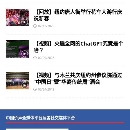
【回放】纽约唐人街举行花车大游行庆
祝新春
02/13/2023
【視頻】火遍全网的ChatGPT究竟是个
啥？
02/09/2023
【视频】与木兰共庆纽约州参议院通过
“中国日”暨“华裔传统周”酒会
08/24/2019
中国侨声全媒体平台及各社交媒体平台