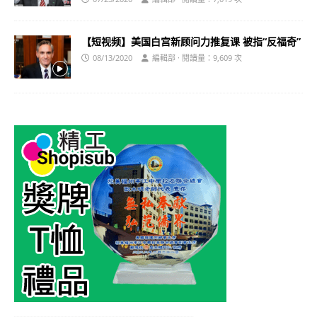
【短视频】美国白宫新顾问力推复课 被指“反福奇”
08/13/2020
編輯部 · 閱讀量：9,609 次