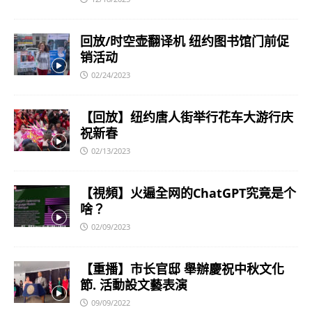
回放/时空壶翻译机 纽约图书馆门前促
销活动
02/24/2023
【回放】纽约唐人街举行花车大游行庆
祝新春
02/13/2023
【視頻】火遍全网的ChatGPT究竟是个
啥？
02/09/2023
【重播】市长官邸 舉辦慶祝中秋文化
節. 活動設文藝表演
09/09/2022