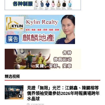
精选视频
見證「無限」光芒：江錦鑫、陳鍵榕等
僑界領袖受邀參訪2026年時報廣場跨年
水晶球
12/18/2025