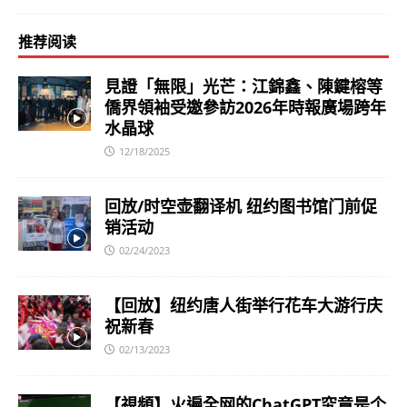
推荐阅读
見證「無限」光芒：江錦鑫、陳鍵榕等
僑界領袖受邀參訪2026年時報廣場跨年
水晶球
12/18/2025
回放/时空壶翻译机 纽约图书馆门前促
销活动
02/24/2023
【回放】纽约唐人街举行花车大游行庆
祝新春
02/13/2023
【視頻】火遍全网的ChatGPT究竟是个