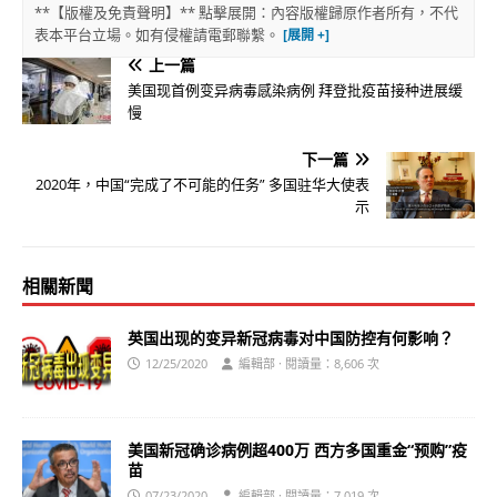
**【版權及免責聲明】** 點擊展開：內容版權歸原作者所有，不代
表本平台立場。如有侵權請電郵聯繫。
上一篇
美国现首例变异病毒感染病例 拜登批疫苗接种进展缓
慢
下一篇
2020年，中国“完成了不可能的任务” 多国驻华大使表
示
相關新聞
英国出现的变异新冠病毒对中国防控有何影响？
12/25/2020
編輯部 · 閱讀量：8,606 次
美国新冠确诊病例超400万 西方多国重金“预购”疫
苗
07/23/2020
編輯部 · 閱讀量：7,019 次