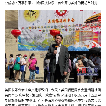
业成功，万事胜意，中秋国庆快乐，有个开心美好的街坊节时光！
美国长乐公会主席卢建顺致词：今天，美国福建同乡会暨闽籍社团
共同举办 庆中秋、迎国庆、欢度“街坊节”活动！农历八月十五是中
华民族传统的“中秋佳节” 。是海外侨胞弘扬和传承中华传统文化优
秀节庆。举首望明月，低头思故乡。天涯共此时，圆月寓梦想。一