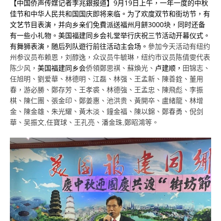
【中国侨声传媒记者李兆銀报道】9月19日上午，一年一度的中秋
佳节和中华人民共和国国庆即将来临。为了欢度双节和街坊节，有
文艺节目表演，并向乡亲们免費派送福州月餅3000块，同时还备
有一些小礼物。美国福建同乡会礼堂举行庆祝三节活动开幕仪式。
有舞狮表演，随后列队遊行前往活动主会场。
參加今天活动有
纽约
州参议员布赖恩，刘醇逸，众议员牛毓琳，纽约市议员陈倩雯代表
美国福建同乡会
卢建顺，
陈少风，
侨領鄭思祺、蘇煥光、
田锦志、
任旭明、劉爱華、林德明、江磊、林强、王孟新、陳善銓、董用
春，游必勝、鄭存芳、王孝裘、林德強、王孟忠、陳飛彪、李振
棋、陳仁團、張金印、鄭姜惠、池洪贵、黃開卒、盧緒龍、林增
金、陳金雄、朱光耀、黃木淡、鐘金福、陳以錦、鄭春勇、倪剑
華、吴振文,任寶球、王孔亮、潘金珠,鄭昭鴻等。