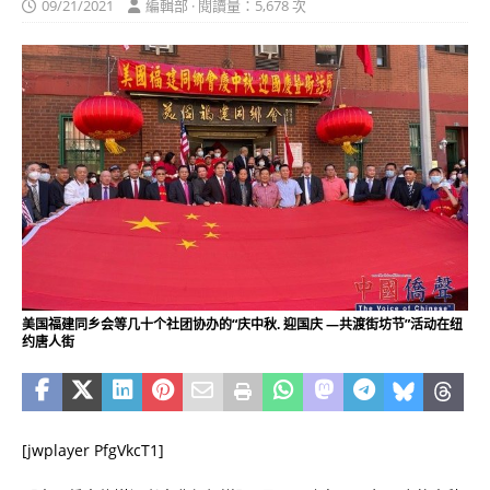
09/21/2021
編輯部 · 閱讀量：5,678 次
美国福建同乡会等几十个社团协办的“庆中秋. 迎国庆 —共渡街坊节”活动在纽
约唐人街
[jwplayer PfgVkcT1]