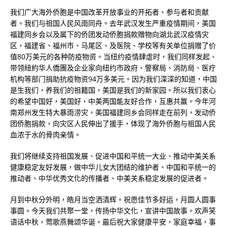
我们广大海外侨胞是中国改革开放事业的开拓者、参与者和贡献
者。我们与祖国人民风雨同舟。去年武汉发生严重疫情期间，美国
福建同乡会以及属下的侨团发动侨胞捐款赠物向湖北武汉疫情灾
区，福建省、福州市、马尾区、及医院、学校等有关单位捐赠了价
值80万美元的各种防疫物资。当纽约疫情肆虐时，我们同样发起、
带领紐約华人僑團及企业家向纽约市政府、警察局、消防局、医疗
机构等部门捐助抗疫物资94万多美元。因为我们深深的知道，中国
是生我们，养我们的祖籍国，美国是我们的新家园。所以我们衷心
的希望中国好，美国好，中美两国能友好合作，互惠共赢。今年河
南郑州发生特大暴雨涝灾，美国福建同乡会同样走在前列，发动侨
团侨胞捐款，向灾区人民伸出了援手，体现了海外侨胞与祖国人民
血浓于水的骨肉亲情。
我们将继续支持祖国发展、促进中国和平统一大业、推动中美关系
健康稳定友好发展，做中华儿女大团结的维护者、中国和平统一的
推动者、中华优秀文化的传播者、中美关系稳定发展的促进者。
月到中秋分外明，皓月当空洒清辉。祝愿佳节多好运，月圆人圆事
事圆。今天我们共聚一堂，传扬中华文化，宣讲中国故事。欢声笑
语话中秋，莺歌燕舞颂华诞。最后祝大家健康平安，家庭幸福，事