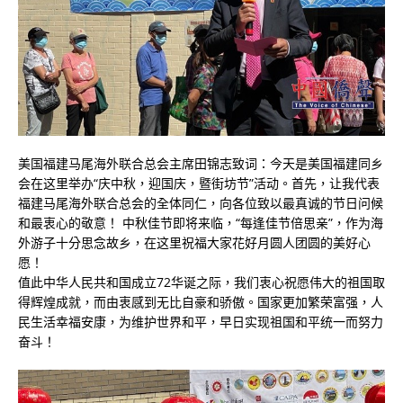
美国福建马尾海外联合总会主席田锦志致词：今天是美国福建同乡
会在这里举办“庆中秋，迎国庆，暨街坊节”活动。首先，让我代表
福建马尾海外联合总会的全体同仁，向各位致以最真诚的节日问候
和最衷心的敬意！ 中秋佳节即将来临，“每逢佳节倍思亲”，作为海
外游子十分思念故乡，在这里祝福大家花好月圆人团圆的美好心
愿！
值此中华人民共和国成立72华诞之际，我们衷心祝愿伟大的祖国取
得辉煌成就，而由衷感到无比自豪和骄傲。国家更加繁荣富强，人
民生活幸福安康，为维护世界和平，早日实现祖国和平统一而努力
奋斗！