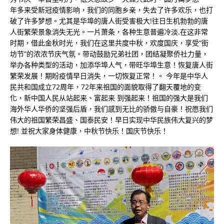
年多来受新冠疫情影响，我们的同胞乡亲，失去了许多欢乐，也打
破了许多梦想。尤其是华埠的唐人街受害极大!往日生机勃勃的唐
人街繁荣景象消失无光。一片萧条，各种生意普遍冷淡.在这非常
时期，借此金秋时光，我们在这里共度中秋，欢度国庆，享受“街
坊节”的浓浓节庆气氛。带动鼓励兄弟社团，团结凝聚侨社力量，
举办各种类型的活动，加添华埠人气，带旺华埠生意！恢复唐人街
繁荣发展！期盼疫情早日消失，一切恢复正常！。 今年是中华人
民共和国成立72周年，72年来祖国的面貌取得了翻天覆地的变
化，新中国人民从站起来、富起来 到强起来！祖国的强大是我们
海外华人华侨的坚强后盾，我们感到无比的骄傲与自豪！祝愿我们
伟大的祖国繁荣昌盛、国泰民安！早日实现中华民族伟大复兴的梦
想! 並祝大家身体健康，中秋节快乐！国庆节快乐！