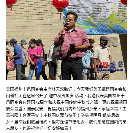
美国福州十邑同乡会主席林天欢致词：今天我们美国福建同乡会和
闽藉社团在这里召开了 迎中秋贺国庆 活动，我谨代表美国福州十
邑同乡会在建国72周年和庆祝中国传统中秋节之际，衷心祝福祖国
繁荣昌盛，国泰民安。祝福我们海内外的福州乡亲，家庭幸福！生
意兴隆！合家平安！中秋国庆双节快乐！举头望明月 低头思故
乡。虽然我们旅居纽约，但每逢佳节倍思乡，我们想念在国内的亲
人朋友，也遥祝他们一切安好如意！