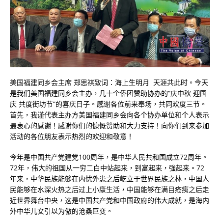
美国福建同乡会主席 郑思祺致词：海上生明月 天涯共此时。今天
是我们美国福建同乡会主办，几十个侨团赞助协办的“庆中秋 迎国
庆 共度街坊节”的喜庆日子。感谢各位前来奉场，共同欢度三节。
首先，我谨代表主办方美国福建同乡会向各个协办单位和个人表示
最衷心的感谢！感谢你们的慷慨赞助和大力支持！向你们到来参加
活动的各位朋友表示热烈的欢迎和敬意！
今年是中国共产党建党100周年，是中华人民共和国成立72周年。
72年，伟大的祖国从一穷二白中站起来，到富起来，強起来。72
年来，中华民族能够在内忧外患之后屹立于世界民族之林，中国人
民能够在水深火热之后过上小康生活，中国能够在满目疮痍之后走
近世界舞台中央，这是中国共产党和中国政府的伟大成就，是海内
外中华儿女引以为傲的沧桑巨变。