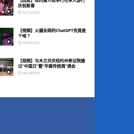
【回放】纽约唐人街举行花车大游行
庆祝新春
02/13/2023
【視頻】火遍全网的ChatGPT究竟是
个啥？
02/09/2023
【视频】与木兰共庆纽约州参议院通
过“中国日”暨“华裔传统周”酒会
08/24/2019