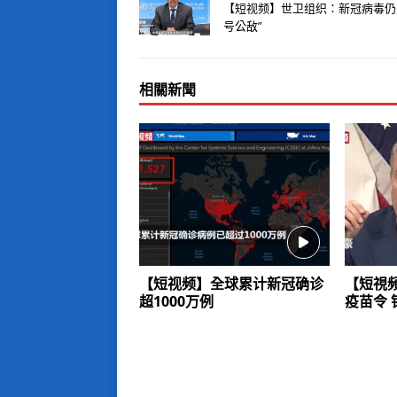
【短视频】世卫组织：新冠病毒仍
号公敌”
相關新聞
【短视频】全球累计新冠确诊
【短視
超1000万例
疫苗令