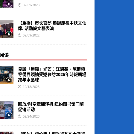
02/09/2023
【重播】市长官邸 舉辦慶祝中秋文化
節. 活動設文藝表演
09/09/2022
阅读
見證「無限」光芒：江錦鑫、陳鍵榕
等僑界領袖受邀參訪2026年時報廣場
跨年水晶球
12/18/2025
回放/时空壶翻译机 纽约图书馆门前
促销活动
02/24/2023