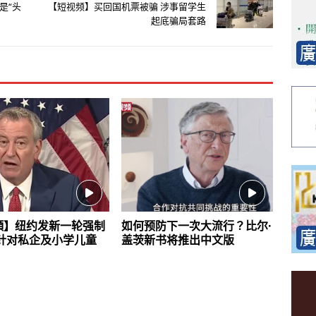
是“头
【短视频】买回国机票被骗 涉事留学生
起底骗局套路
頻】纽约发新一轮强制
如何预防下一次大流行？比尔·
 针对私企及小学儿童
盖茨新书将推出中文版