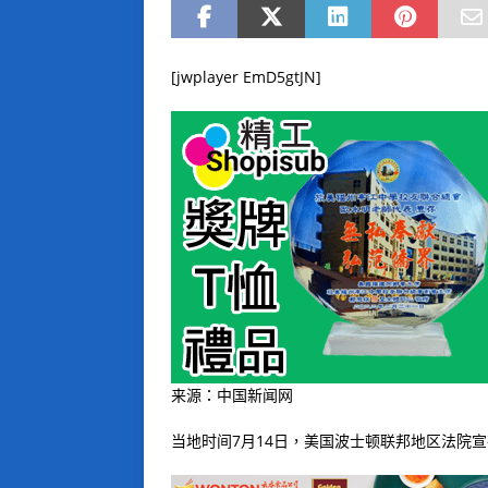
[jwplayer EmD5gtJN]
来源：中国新闻网
当地时间7月14日，美国波士顿联邦地区法院