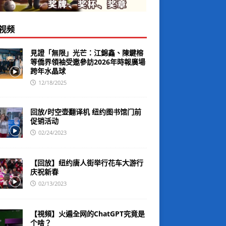
视频
見證「無限」光芒：江錦鑫、陳鍵榕
等僑界領袖受邀參訪2026年時報廣場
跨年水晶球
12/18/2025
回放/时空壶翻译机 纽约图书馆门前
促销活动
02/24/2023
【回放】纽约唐人街举行花车大游行
庆祝新春
02/13/2023
【視頻】火遍全网的ChatGPT究竟是
个啥？