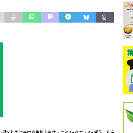
律市郊区的牛津高中发生枪击事件，导致3人死亡，8人受伤。所有