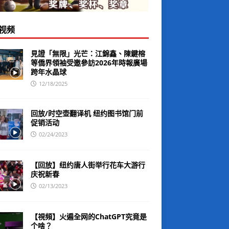
视频
見證「無限」光芒：江錦鑫、陳鍵榕
等僑界領袖受邀參訪2026年時報廣場
跨年水晶球
12/18/2025
回放/时空壶翻译机 纽约图书馆门前
促销活动
02/24/2023
【回放】纽约唐人街举行花车大游行
庆祝新春
02/13/2023
【視頻】火遍全网的ChatGPT究竟是
个啥？