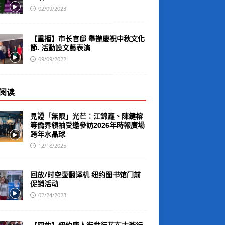
02/09/2023
【重播】市长官邸 舉辦慶祝中秋文化
節. 活動設文藝表演
09/09/2022
阅读
見證「無限」光芒：江錦鑫、陳鍵榕
等僑界領袖受邀參訪2026年時報廣場
跨年水晶球
12/18/2025
回放/时空壶翻译机 纽约图书馆门前
促销活动
02/24/2023