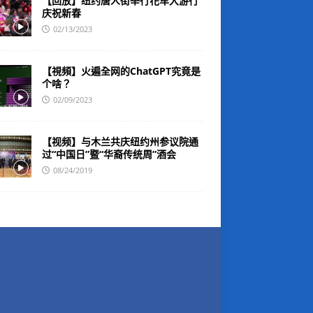
【回放】纽约唐人街举行花车大游行
庆祝新春
02/13/2023
【視頻】火遍全网的ChatGPT究竟是
个啥？
02/09/2023
【视频】与木兰共庆纽约州参议院通
过“中国日”暨“华裔传统周”酒会
08/24/2019