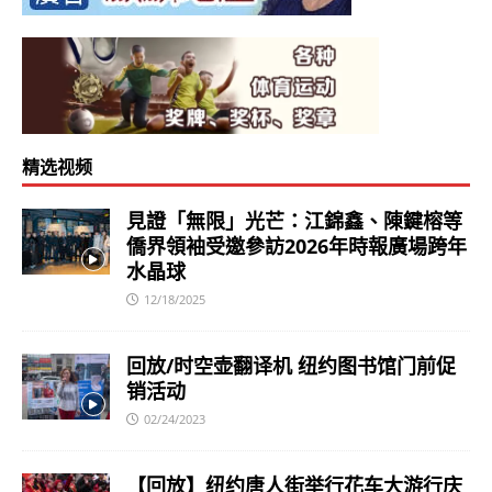
精选视频
見證「無限」光芒：江錦鑫、陳鍵榕等
僑界領袖受邀參訪2026年時報廣場跨年
水晶球
12/18/2025
回放/时空壶翻译机 纽约图书馆门前促
销活动
02/24/2023
【回放】纽约唐人街举行花车大游行庆