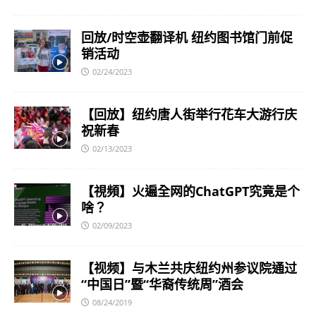
回放/时空壶翻译机 纽约图书馆门前促
销活动
02/24/2023
【回放】纽约唐人街举行花车大游行庆
祝新春
02/13/2023
【視頻】火遍全网的ChatGPT究竟是个
啥？
02/09/2023
【视频】与木兰共庆纽约州参议院通过
“中国日”暨“华裔传统周”酒会
08/24/2019