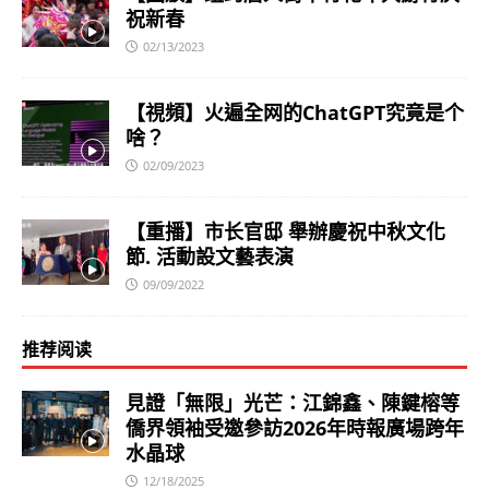
祝新春
02/13/2023
【視頻】火遍全网的ChatGPT究竟是个
啥？
02/09/2023
【重播】市长官邸 舉辦慶祝中秋文化
節. 活動設文藝表演
09/09/2022
推荐阅读
見證「無限」光芒：江錦鑫、陳鍵榕等
僑界領袖受邀參訪2026年時報廣場跨年
水晶球
12/18/2025