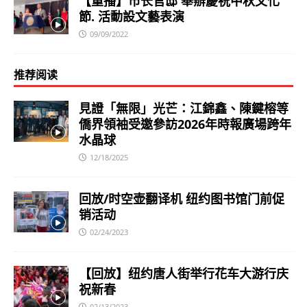
【重播】市长官邸 舉辦慶祝中秋文化
節. 活動設文藝表演
09/09/2022
推荐阅读
見證「無限」光芒：江錦鑫、陳鍵榕等
僑界領袖受邀參訪2026年時報廣場跨年
水晶球
12/18/2025
回放/时空壶翻译机 纽约图书馆门前促
销活动
02/24/2023
【回放】纽约唐人街举行花车大游行庆
祝新春
02/13/2023