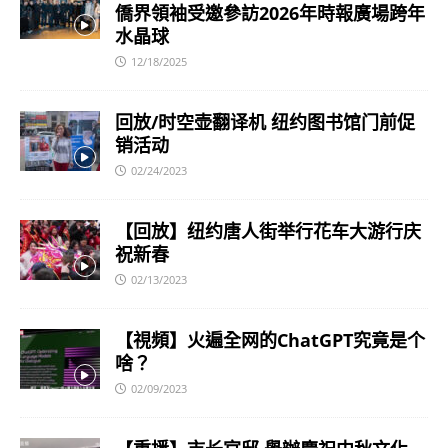
僑界領袖受邀參訪2026年時報廣場跨年
水晶球
12/18/2025
回放/时空壶翻译机 纽约图书馆门前促
销活动
02/24/2023
【回放】纽约唐人街举行花车大游行庆
祝新春
02/13/2023
【視頻】火遍全网的ChatGPT究竟是个
啥？
02/09/2023