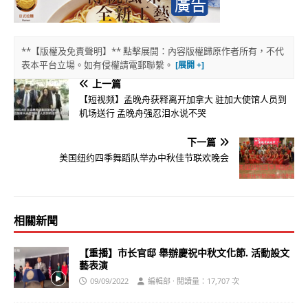
**【版權及免責聲明】** 點擊展開：內容版權歸原作者所有，不代
表本平台立場。如有侵權請電郵聯繫。
上一篇
【短视频】孟晚舟获释离开加拿大 驻加大使馆人员到
机场送行 孟晚舟强忍泪水说不哭
下一篇
美国纽约四季舞蹈队举办中秋佳节联欢晚会
相關新聞
【重播】市长官邸 舉辦慶祝中秋文化節. 活動設文
藝表演
09/09/2022
編輯部 · 閱讀量：17,707 次