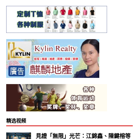
精选视频
見證「無限」光芒：江錦鑫、陳鍵榕等