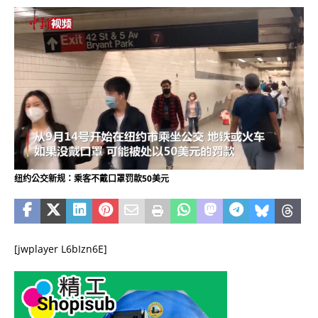
纽约公交新规：乘客不戴口罩罚款50美元
[jwplayer L6bIzn6E]