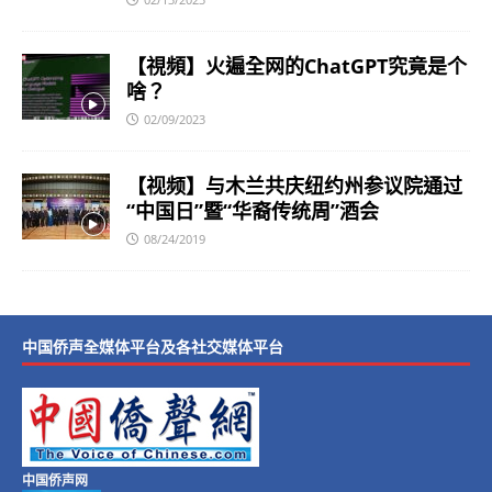
【視頻】火遍全网的ChatGPT究竟是个
啥？
02/09/2023
【视频】与木兰共庆纽约州参议院通过
“中国日”暨“华裔传统周”酒会
08/24/2019
中国侨声全媒体平台及各社交媒体平台
中国侨声网