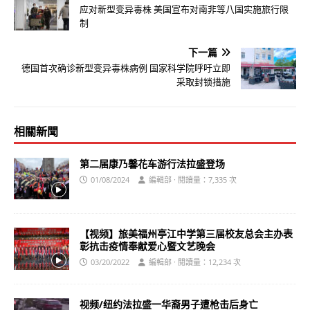
应对新型变异毒株 美国宣布对南非等八国实施旅行限
制
下一篇
德国首次确诊新型变异毒株病例 国家科学院呼吁立即
采取封锁措施
相關新聞
第二届康乃馨花车游行法拉盛登场
01/08/2024
編輯部 · 閱讀量：7,335 次
【视频】旅美福州亭江中学第三届校友总会主办表
彰抗击疫情奉献爱心暨文艺晚会
03/20/2022
編輯部 · 閱讀量：12,234 次
视频/纽约法拉盛一华裔男子遭枪击后身亡