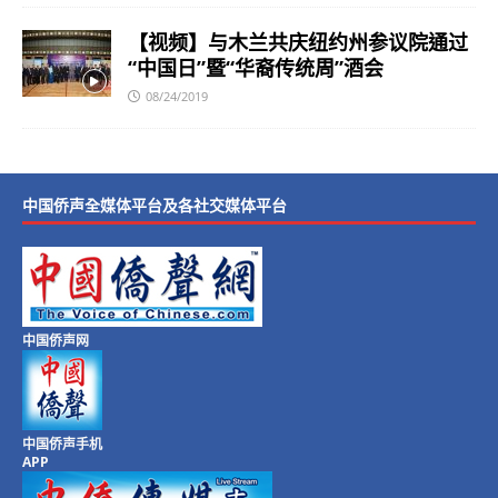
【视频】与木兰共庆纽约州参议院通过
“中国日”暨“华裔传统周”酒会
08/24/2019
中国侨声全媒体平台及各社交媒体平台
中国侨声网
中国侨声手机
APP