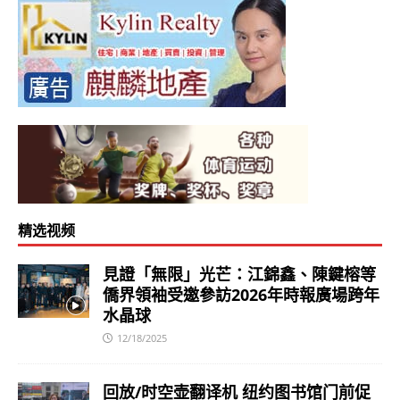
精选视频
見證「無限」光芒：江錦鑫、陳鍵榕等
僑界領袖受邀參訪2026年時報廣場跨年
水晶球
12/18/2025
回放/时空壶翻译机 纽约图书馆门前促