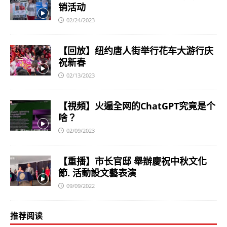
销活动
02/24/2023
【回放】纽约唐人街举行花车大游行庆
祝新春
02/13/2023
【視頻】火遍全网的ChatGPT究竟是个
啥？
02/09/2023
【重播】市长官邸 舉辦慶祝中秋文化
節. 活動設文藝表演
09/09/2022
推荐阅读