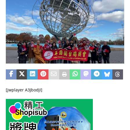
[jwplayer A3JbodjI]