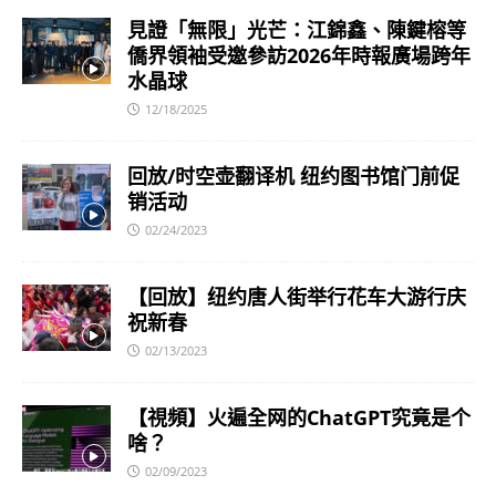
見證「無限」光芒：江錦鑫、陳鍵榕等
僑界領袖受邀參訪2026年時報廣場跨年
水晶球
12/18/2025
回放/时空壶翻译机 纽约图书馆门前促
销活动
02/24/2023
【回放】纽约唐人街举行花车大游行庆
祝新春
02/13/2023
【視頻】火遍全网的ChatGPT究竟是个
啥？
02/09/2023