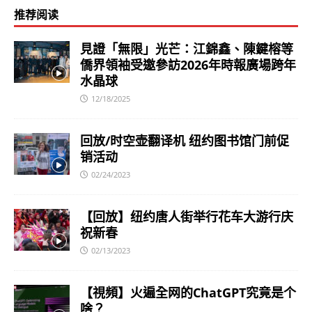
推荐阅读
見證「無限」光芒：江錦鑫、陳鍵榕等
僑界領袖受邀參訪2026年時報廣場跨年
水晶球
12/18/2025
回放/时空壶翻译机 纽约图书馆门前促
销活动
02/24/2023
【回放】纽约唐人街举行花车大游行庆
祝新春
02/13/2023
【視頻】火遍全网的ChatGPT究竟是个
啥？