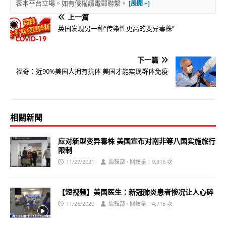
表本平台立場。如有侵權請電郵聯繫。
上一篇
英国发现另一种“传染性更高的变异毒株”
下一篇
福奇：近90%美国人拥有抗体 美国才能实现群体免疫
相關新聞
应对新型变异毒株 美国宣布对南非等八国实施旅行
限制
11/27/2021
編輯部 · 閱讀量：9,316 次
【短视频】美国医生：新冠肺炎患者惨况让人心碎
11/26/2020
編輯部 · 閱讀量：4,715 次