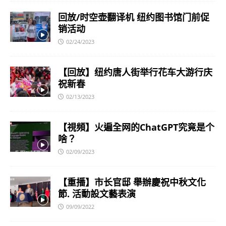
回放/时空壶翻译机 纽约图书馆门前促
销活动
02/24/2023
【回放】纽约唐人街举行花车大游行庆
祝新春
02/13/2023
【視頻】火遍全网的ChatGPT究竟是个
啥？
02/09/2023
【重播】市长官邸 舉辦慶祝中秋文化
節. 活動設文藝表演
09/09/2022