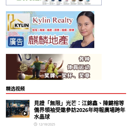
精选视频
見證「無限」光芒：江錦鑫、陳鍵榕等
僑界領袖受邀參訪2026年時報廣場跨年
水晶球
12/18/2025