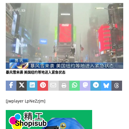
暴风雪来袭 美国纽约等地进入紧急状态
[jwplayer LpNeZzJm]