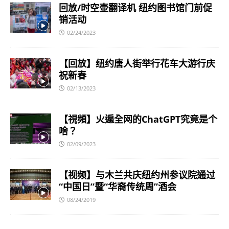
回放/时空壶翻译机 纽约图书馆门前促
销活动
02/24/2023
【回放】纽约唐人街举行花车大游行庆
祝新春
02/13/2023
【視頻】火遍全网的ChatGPT究竟是个
啥？
02/09/2023
【视频】与木兰共庆纽约州参议院通过
“中国日”暨“华裔传统周”酒会
08/24/2019