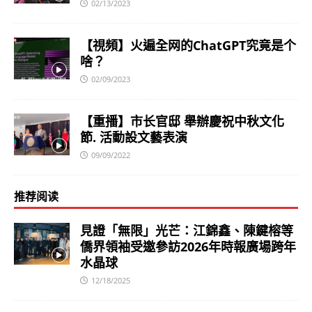
02/13/2023
【視頻】火遍全网的ChatGPT究竟是个
啥？
02/09/2023
【重播】市长官邸 舉辦慶祝中秋文化
節. 活動設文藝表演
09/09/2022
推荐阅读
見證「無限」光芒：江錦鑫、陳鍵榕等
僑界領袖受邀參訪2026年時報廣場跨年
水晶球
12/18/2025