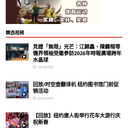
精选视频
見證「無限」光芒：江錦鑫、陳鍵榕等
僑界領袖受邀參訪2026年時報廣場跨年
水晶球
12/18/2025
回放/时空壶翻译机 纽约图书馆门前促
销活动
02/24/2023
【回放】纽约唐人街举行花车大游行庆
祝新春