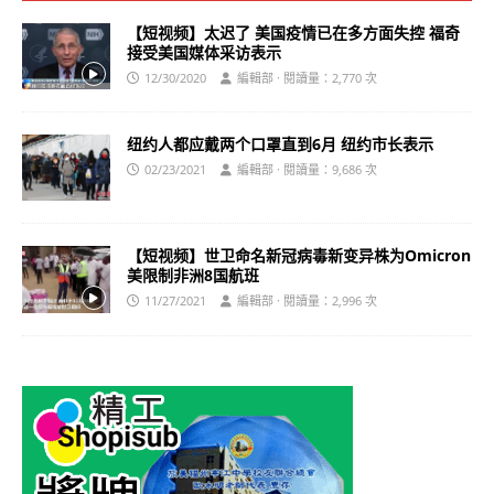
【短视频】太迟了 美国疫情已在多方面失控 福奇
接受美国媒体采访表示
12/30/2020
編輯部 · 閱讀量：2,770 次
纽约人都应戴两个口罩直到6月 纽约市长表示
02/23/2021
編輯部 · 閱讀量：9,686 次
【短视频】世卫命名新冠病毒新变异株为Omicron
美限制非洲8国航班
11/27/2021
編輯部 · 閱讀量：2,996 次