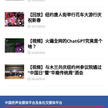
02/24/2023
【回放】纽约唐人街举行花车大游行庆
祝新春
02/13/2023
【視頻】火遍全网的ChatGPT究竟是个
啥？
02/09/2023
【视频】与木兰共庆纽约州参议院通过
“中国日”暨“华裔传统周”酒会
08/24/2019
中国侨声全媒体平台及各社交媒体平台