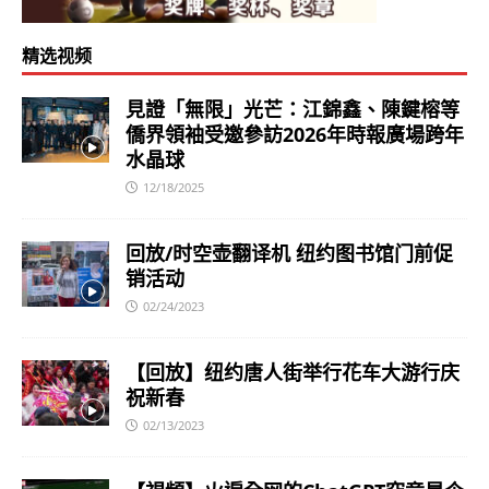
精选视频
見證「無限」光芒：江錦鑫、陳鍵榕等
僑界領袖受邀參訪2026年時報廣場跨年
水晶球
12/18/2025
回放/时空壶翻译机 纽约图书馆门前促
销活动
02/24/2023
【回放】纽约唐人街举行花车大游行庆
祝新春
02/13/2023