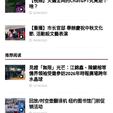
【視頻】火遍全网的ChatGPT究竟是个
啥？
02/09/2023
【重播】市长官邸 舉辦慶祝中秋文化
節. 活動設文藝表演
09/09/2022
推荐阅读
見證「無限」光芒：江錦鑫、陳鍵榕等
僑界領袖受邀參訪2026年時報廣場跨年
水晶球
12/18/2025
回放/时空壶翻译机 纽约图书馆门前促
销活动