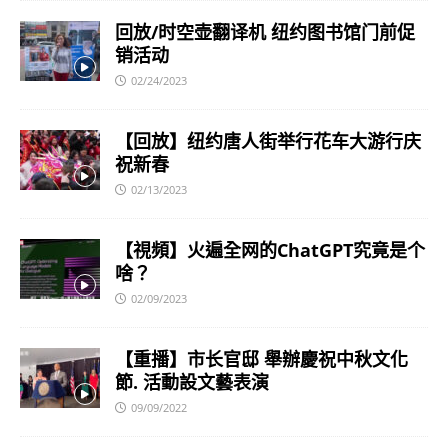
回放/时空壶翻译机 纽约图书馆门前促
销活动
02/24/2023
【回放】纽约唐人街举行花车大游行庆
祝新春
02/13/2023
【視頻】火遍全网的ChatGPT究竟是个
啥？
02/09/2023
【重播】市长官邸 舉辦慶祝中秋文化
節. 活動設文藝表演
09/09/2022