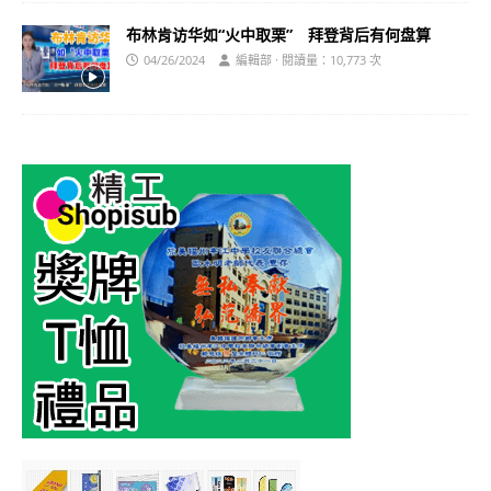
布林肯访华如“火中取栗” 拜登背后有何盘算
04/26/2024
編輯部 · 閱讀量：10,773 次