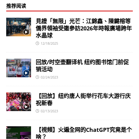
推荐阅读
見證「無限」光芒：江錦鑫、陳鍵榕等
僑界領袖受邀參訪2026年時報廣場跨年
水晶球
12/18/2025
回放/时空壶翻译机 纽约图书馆门前促
销活动
02/24/2023
【回放】纽约唐人街举行花车大游行庆
祝新春
02/13/2023
【視頻】火遍全网的ChatGPT究竟是个
啥？