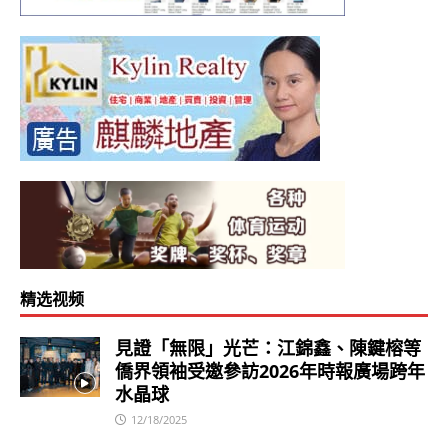
精选视频
見證「無限」光芒：江錦鑫、陳鍵榕等
僑界領袖受邀參訪2026年時報廣場跨年
水晶球
12/18/2025