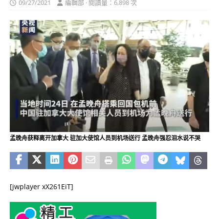
09/27/2021
編輯部 · 閱讀量：6,898 次
孟晚舟获释离开加拿大 驻加大使馆人员到机场送行 孟晚舟强忍泪水说不哭
[jwplayer xX261EiT]