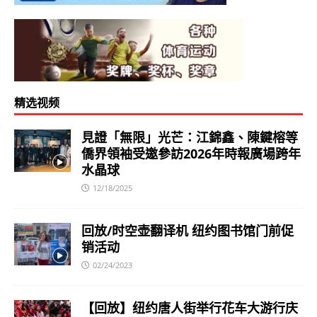
精选视频
見證「無限」光芒：江錦鑫、陳鍵榕等
僑界領袖受邀參訪2026年時報廣場跨年
水晶球
12/18/2025
回放/时空壶翻译机 纽约图书馆门前促
销活动
02/24/2023
【回放】纽约唐人街举行花车大游行庆