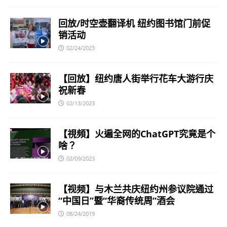
回放/时空壶翻译机 纽约图书馆门前促
销活动
02/24/2023
【回放】纽约唐人街举行花车大游行庆
祝新春
02/13/2023
【視頻】火遍全网的ChatGPT究竟是个
啥？
02/09/2023
【视频】与木兰共庆纽约州参议院通过
“中国日”暨“华裔传统周”酒会
08/24/2019