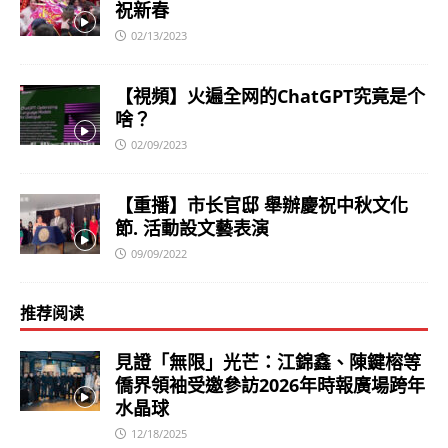
祝新春
02/13/2023
【視頻】火遍全网的ChatGPT究竟是个
啥？
02/09/2023
【重播】市长官邸 舉辦慶祝中秋文化
節. 活動設文藝表演
09/09/2022
推荐阅读
見證「無限」光芒：江錦鑫、陳鍵榕等
僑界領袖受邀參訪2026年時報廣場跨年
水晶球
12/18/2025