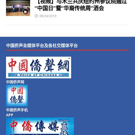
【视频】与木兰共庆纽约州参议院通过
“中国日”暨“华裔传统周”酒会
08/24/2019
中国侨声全媒体平台及各社交媒体平台
中国侨声网
中国侨声手机
APP