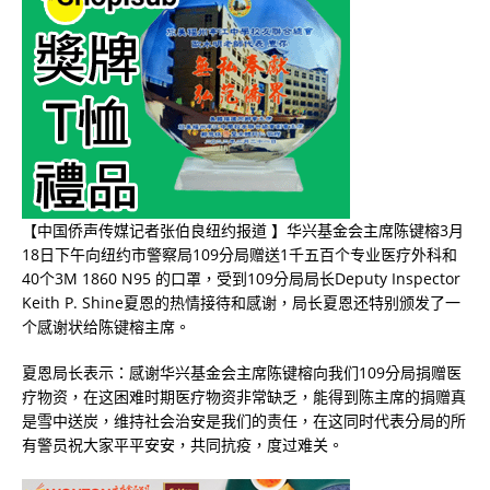
【中国侨声传媒记者张伯良纽约报道 】华兴基金会主席陈键榕3月
18日下午向纽约市警察局109分局赠送1千五百个专业医疗外科和
40个3M 1860 N95 的口罩，受到109分局局长Deputy Inspector
Keith P. Shine夏恩的热情接待和感谢，局长夏恩还特别颁发了一
个感谢状给陈键榕主席。
夏恩局长表示：感谢华兴基金会主席陈键榕向我们109分局捐赠医
疗物资，在这困难时期医疗物资非常缺乏，能得到陈主席的捐赠真
是雪中送炭，维持社会治安是我们的责任，在这同时代表分局的所
有警员祝大家平平安安，共同抗疫，度过难关。