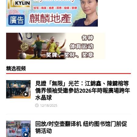
精选视频
見證「無限」光芒：江錦鑫、陳鍵榕等
僑界領袖受邀參訪2026年時報廣場跨年
水晶球
12/18/2025
回放/时空壶翻译机 纽约图书馆门前促
销活动