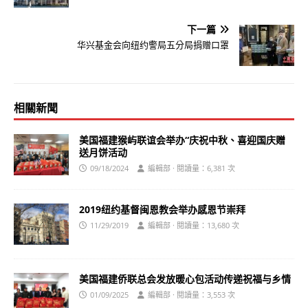
下一篇
华兴基金会向纽约警局五分局捐赠口罩
相關新聞
美国福建猴屿联谊会举办“庆祝中秋、喜迎国庆赠
送月饼活动
09/18/2024
編輯部 · 閱讀量：6,381 次
2019纽约基督闽恩教会举办感恩节崇拜
11/29/2019
編輯部 · 閱讀量：13,680 次
美国福建侨联总会发放暖心包活动传递祝福与乡情
01/09/2025
編輯部 · 閱讀量：3,553 次