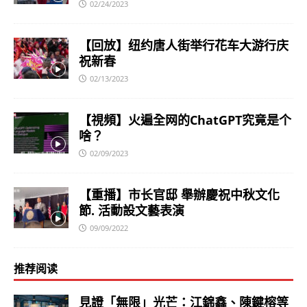
02/24/2023
【回放】纽约唐人街举行花车大游行庆
祝新春
02/13/2023
【視頻】火遍全网的ChatGPT究竟是个
啥？
02/09/2023
【重播】市长官邸 舉辦慶祝中秋文化
節. 活動設文藝表演
09/09/2022
推荐阅读
見證「無限」光芒：江錦鑫、陳鍵榕等