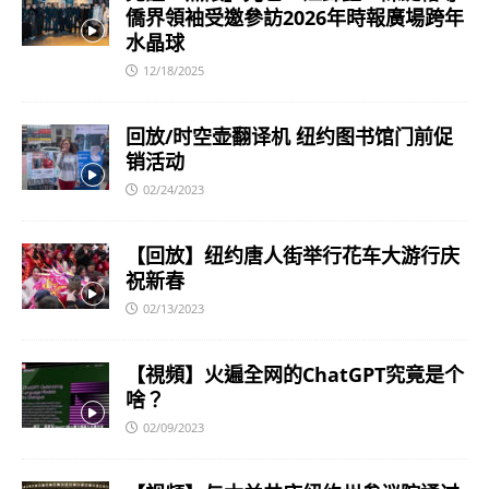
僑界領袖受邀參訪2026年時報廣場跨年
水晶球
12/18/2025
回放/时空壶翻译机 纽约图书馆门前促
销活动
02/24/2023
【回放】纽约唐人街举行花车大游行庆
祝新春
02/13/2023
【視頻】火遍全网的ChatGPT究竟是个
啥？
02/09/2023