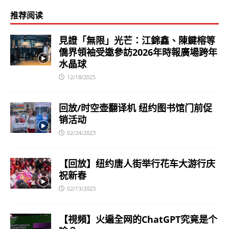
推荐阅读
見證「無限」光芒：江錦鑫、陳鍵榕等
僑界領袖受邀參訪2026年時報廣場跨年
水晶球
12/18/2025
回放/时空壶翻译机 纽约图书馆门前促
销活动
02/24/2023
【回放】纽约唐人街举行花车大游行庆
祝新春
02/13/2023
【視頻】火遍全网的ChatGPT究竟是个