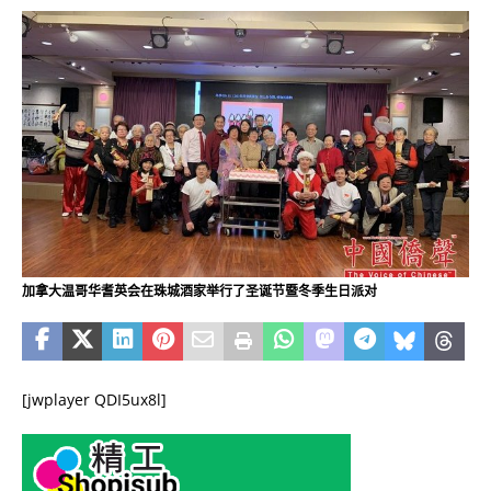
加拿大温哥华耆英会在珠城酒家举行了圣诞节暨冬季生日派对
[jwplayer QDI5ux8l]