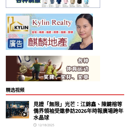
精选视频
見證「無限」光芒：江錦鑫、陳鍵榕等
僑界領袖受邀參訪2026年時報廣場跨年
水晶球
12/18/2025