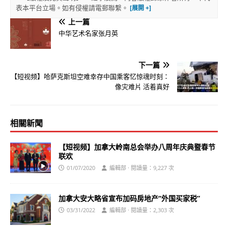
表本平台立場。如有侵權請電郵聯繫。
上一篇
中华艺术名家张月英
下一篇
【短视频】哈萨克斯坦空难幸存中国乘客忆惊魂时刻：
像灾难片 活着真好
相關新聞
【短视频】加拿大岭南总会举办八周年庆典暨春节
联欢
01/07/2020
編輯部 · 閱讀量：9,227 次
加拿大安大略省宣布加码房地产“外国买家税”
03/31/2022
編輯部 · 閱讀量：2,303 次