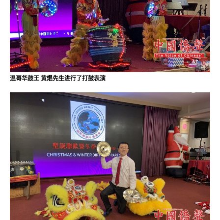
温哥华鼓王 黄焜先生进行了打鼓表演