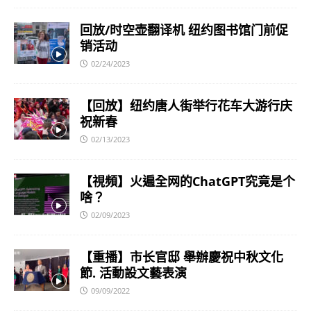
回放/时空壶翻译机 纽约图书馆门前促
销活动
02/24/2023
【回放】纽约唐人街举行花车大游行庆
祝新春
02/13/2023
【視頻】火遍全网的ChatGPT究竟是个
啥？
02/09/2023
【重播】市长官邸 舉辦慶祝中秋文化
節. 活動設文藝表演
09/09/2022