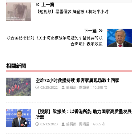
上一篇
【短视频】暴雪侵袭 拜登被困机场半小时
下一篇
联合国秘书长对《关于防止核战争与避免军备竞赛的联
合声明》表示欢迎
相關新聞
空难72小时救援持续 乘客家属现场取土回家
03/25/2022
編輯部 · 閱讀量：10,298 次
【视频】梁振英：以香港所能 助力国家高质量发展
所需
03/12/2023
編輯部 · 閱讀量：4,865 次