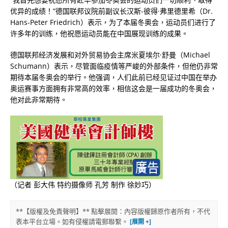
优异的成绩！”德国联邦议院前副议长汉斯-彼得·弗里德里希（Dr.
Hans-Peter Friedrich）表示，为了本届冬奥会，运动员们进行了
许多年的训练，他祝愿运动员能在中国展现训练的成果。
德国联邦经济发展和对外贸易协会主席米夏埃尔·舒曼（Michael
Schumann）表示，尽管面临疫情等严峻的外部条件，但他仍非常
期待本届冬奥会的举行。他强调，人们此前已经见证过中国在举办
奥运赛事方面拥有非常高的效率，相信这会是一届成功的冬奥会，
他对此非常期待。
（记者 彭大伟 特约摄像师 孔芳 制作 徐妙巧）
**【版權及免責聲明】** 點擊展開：內容版權歸原作者所有，不代
表本平台立場。如有侵權請電郵聯繫。