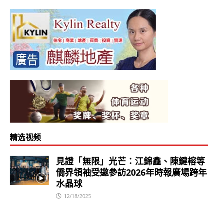
精选视频
見證「無限」光芒：江錦鑫、陳鍵榕等
僑界領袖受邀參訪2026年時報廣場跨年
水晶球
12/18/2025