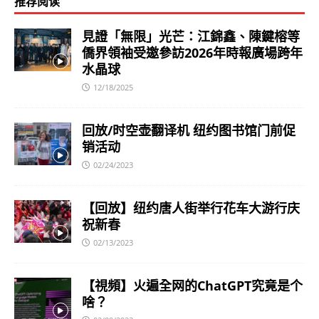
推荐阅读
見證「無限」光芒：江錦鑫、陳鍵榕等
僑界領袖受邀參訪2026年時報廣場跨年
水晶球
12/18/2025
回放/时空壶翻译机 纽约图书馆门前促
销活动
02/24/2023
【回放】纽约唐人街举行花车大游行庆
祝新春
02/13/2023
【視頻】火遍全网的ChatGPT究竟是个
啥？