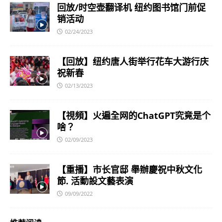
回放/时空壶翻译机 纽约图书馆门前促
销活动
02/24/2023
【回放】纽约唐人街举行花车大游行庆
祝新春
02/13/2023
【視頻】火遍全网的ChatGPT究竟是个
啥？
02/09/2023
【重播】市长官邸 舉辦慶祝中秋文化
節. 活動設文藝表演
09/09/2022