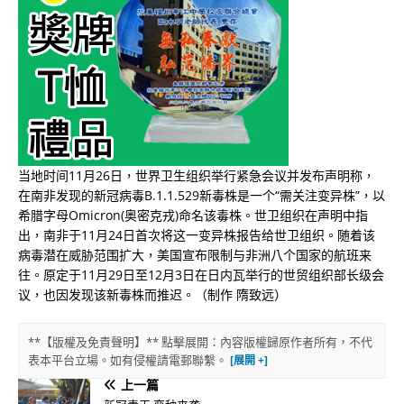
当地时间11月26日，世界卫生组织举行紧急会议并发布声明称，
在南非发现的新冠病毒B.1.1.529新毒株是一个“需关注变异株”，以
希腊字母Omicron(奥密克戎)命名该毒株。世卫组织在声明中指
出，南非于11月24日首次将这一变异株报告给世卫组织。随着该
病毒潜在威胁范围扩大，美国宣布限制与非洲八个国家的航班来
往。原定于11月29日至12月3日在日内瓦举行的世贸组织部长级会
议，也因发现该新毒株而推迟。（制作 隋致远）
**【版權及免責聲明】** 點擊展開：內容版權歸原作者所有，不代
表本平台立場。如有侵權請電郵聯繫。
上一篇