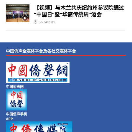
【视频】与木兰共庆纽约州参议院通过
“中国日”暨“华裔传统周”酒会
08/24/2019
中国侨声全媒体平台及各社交媒体平台
中国侨声网
中国侨声手机
APP