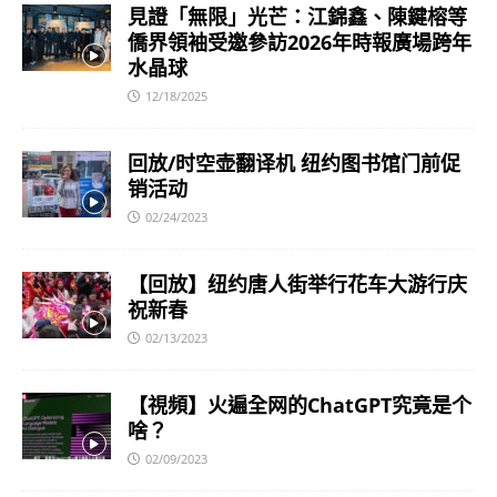
見證「無限」光芒：江錦鑫、陳鍵榕等
僑界領袖受邀參訪2026年時報廣場跨年
水晶球
12/18/2025
回放/时空壶翻译机 纽约图书馆门前促
销活动
02/24/2023
【回放】纽约唐人街举行花车大游行庆
祝新春
02/13/2023
【視頻】火遍全网的ChatGPT究竟是个
啥？
02/09/2023