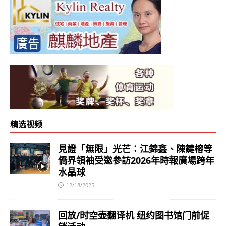
精选视频
見證「無限」光芒：江錦鑫、陳鍵榕等
僑界領袖受邀參訪2026年時報廣場跨年
水晶球
12/18/2025
回放/时空壶翻译机 纽约图书馆门前促