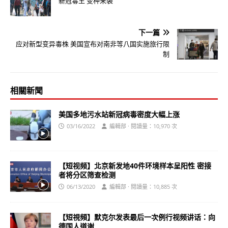
新冠毒王 变种来袭
下一篇
应对新型变异毒株 美国宣布对南非等八国实施旅行限
制
相關新聞
美国多地污水站新冠病毒密度大幅上涨
03/16/2022
編輯部 · 閱讀量：10,970 次
【短视频】北京新发地40件环境样本呈阳性 密接
者将分区筛查检测
06/13/2020
編輯部 · 閱讀量：10,885 次
【短視頻】默克尔发表最后一次例行视频讲话：向
德国人道谢