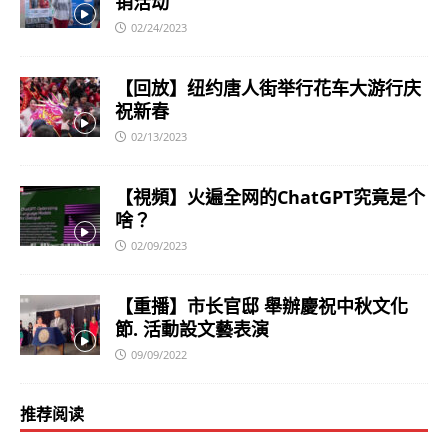
销活动
02/24/2023
【回放】纽约唐人街举行花车大游行庆
祝新春
02/13/2023
【視頻】火遍全网的ChatGPT究竟是个
啥？
02/09/2023
【重播】市长官邸 舉辦慶祝中秋文化
節. 活動設文藝表演
09/09/2022
推荐阅读