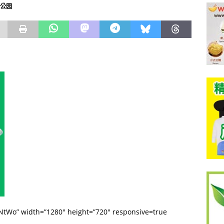
廊公园
KNtWo” width=”1280″ height=”720″ responsive=true