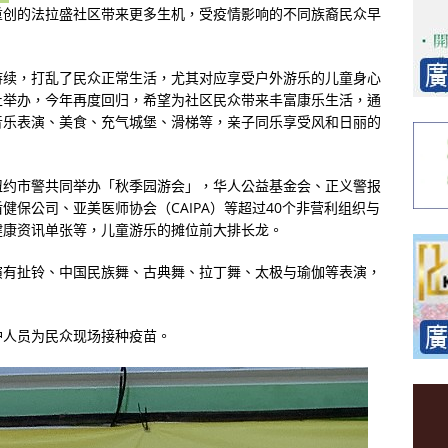
重创的法拉盛社区带来更多生机，受疫情影响的不同族裔民众早
持续，打乱了民众正常生活，尤其对应享受户外游乐的儿童身心
止举办，今年再度回归，希望为社区民众带来丰富康乐生活，通
音乐表演、美食、充气城堡、滑梯等，亲子同乐享受风和日丽的
纽约市警共同举办「秋季园游会」，华人公益基金会、正义警报
保公司、亚美医师协会（CAIPA）等超过40个非营利组织与
健康资讯单张等，儿童游乐的摊位前大排长龙。
演有扯铃、中国民族舞、古典舞、拉丁舞、太极与瑜伽等表演，
护人员为民众现场接种疫苗。