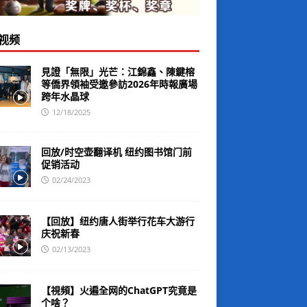
视频
見證「無限」光芒：江錦鑫、陳鍵榕
等僑界領袖受邀參訪2026年時報廣場
跨年水晶球
12/18/2025
回放/时空壶翻译机 纽约图书馆门前
促销活动
02/24/2023
【回放】纽约唐人街举行花车大游行
庆祝新春
02/13/2023
【視頻】火遍全网的ChatGPT究竟是
个啥？