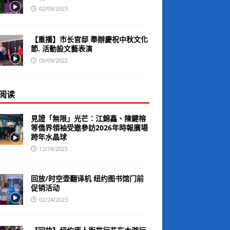
02/09/2023
【重播】市长官邸 舉辦慶祝中秋文化
節. 活動設文藝表演
09/09/2022
阅读
見證「無限」光芒：江錦鑫、陳鍵榕
等僑界領袖受邀參訪2026年時報廣場
跨年水晶球
12/18/2025
回放/时空壶翻译机 纽约图书馆门前
促销活动
02/24/2023