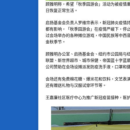
顾雅明称，希望「秋季园游会」活动为被疫情
日恢复正常生活。
启扬基金会负责人罗维宗表示，新冠肺炎疫情
都有影响，「秋季园游会」在疫情严峻下，停
过会场举办的各种摊位游戏，中国民族等中西
金秋季节。
顾雅明办公室、启扬基金会、纽约市公园局与
联盟、新世界超市、城市保健、帝国蓝十字蓝盾健
公司赞助在会场设摊派发防疫洗手液，口罩和
会场还有免费棉花糖、爆米花和饮料，文艺表
还有赠送礼物与汉服试穿环节等。
王嘉廉社区医疗中心为推广新冠疫苗接种，医