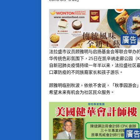
法拉盛市议员顾雅明与启扬基金会等联合举办
华传统色彩氛围下，25日在凯辛纳走廊公园（Kiss
自新冠肺炎疫情持续一年半以来，法拉盛社区
口罩防疫的不同族裔家长和孩子游乐。
顾雅明临别秋波，依依不舍说，「秋季园游会」
希望未来有机会为社区民众服务。