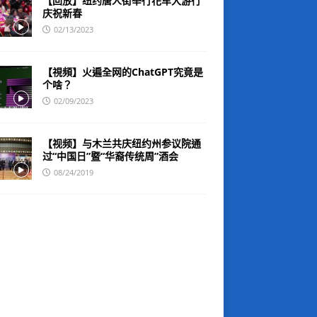
【回放】纽约唐人街举行花车大游行
庆祝新春
02/13/2023
【視頻】火遍全网的ChatGPT究竟是
个啥？
02/09/2023
【视频】与木兰共庆纽约州参议院通
过“中国日”暨“华裔传统周”酒会
08/24/2019